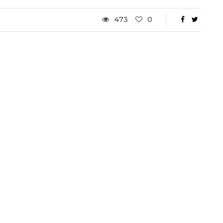
Ottavi di Finale
473
0
1 Dicembre 2022