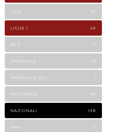
LIGA
27
LIGUE 1
49
MLS
2
MONDIALE
75
MONDIALE U20
1
NAZIONALE
69
NAZIONALI
138
NBA
3