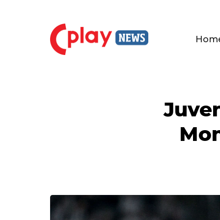
Hom
Juven
Mond