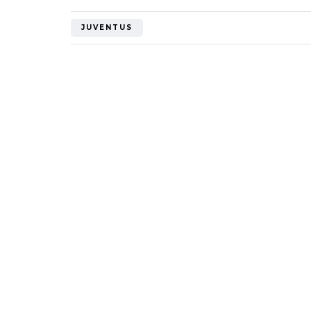
Mondiale"
JUVENTUS
5 Ottobre 2022