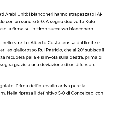
 Arabi Uniti: i bianconeri hanno strapazzato l’Al-
endo con un sonoro 5-0. A segno due volte Kolo
so la firma sull’ottimo successo bianconero.
ello stretto: Alberto Costa crossa dal limite e
r l’ex giallorosso Rui Patricio, che al 20′ subisce il
 recupera palla e si invola sulla destra, prima di
CALCIO
MONDIALE
QATAR
 segna grazie a una deviazione di un difensore
ngolato. Prima dell’intervallo arriva pure la
inez,
m. Nella ripresa il definitivo 5-0 di Conceicao, con
e:
nsa
Qatar 2022, Brasile
già qualificato agli