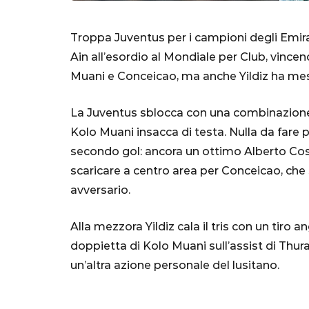
Troppa Juventus per i campioni degli Emirati
Ain all’esordio al Mondiale per Club, vinc
Muani e Conceicao, ma anche Yildiz ha mes
La Juventus sblocca con una combinazione n
Kolo Muani insacca di testa. Nulla da fare pe
secondo gol: ancora un ottimo Alberto Costa
SERIE A
scaricare a centro area per Conceicao, che
avversario.
Alla mezzora Yildiz cala il tris con un tiro a
Lautaro Mart
doppietta di Kolo Muani sull’assist di Thura
parla l'agent
un’altra azione personale del lusitano.
"Bayern? Pe
all'Inter e al