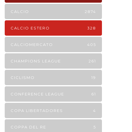
CALCIO
2874
CALCIO ESTERO
328
CALCIOMERCATO
405
CHAMPIONS LEAGUE
261
CICLISMO
19
CONFERENCE LEAGUE
61
COPA LIBERTADORES
4
COPPA DEL RE
5