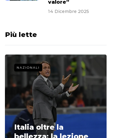
valore”
14 Dicembre 2025
Più lette
NAZIONALI
CALCIO 
La st
Italia oltre la
McCle
bellezza: la lezione
non o