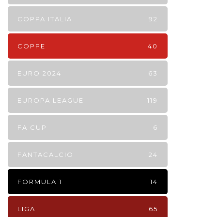
COPPA ITALIA
92
COPPE
40
EURO 2024
63
EUROPA LEAGUE
119
FA CUP
6
FANTACALCIO
24
FORMULA 1
14
LIGA
65