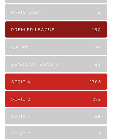
PARIGI 2024
2
PREMIER LEAGUE
180
QATAR
47
SENZA CATEGORIA
83
SERIE A
1785
SERIE B
272
SERIE C
188
SERIE D
5