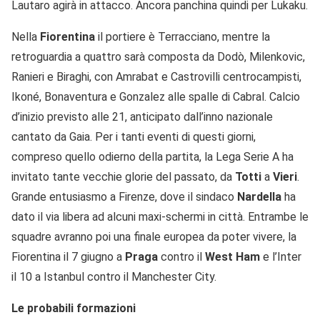
Lautaro agirà in attacco. Ancora panchina quindi per Lukaku.
Nella
Fiorentina
il portiere è Terracciano, mentre la
retroguardia a quattro sarà composta da Dodò, Milenkovic,
Ranieri e Biraghi, con Amrabat e Castrovilli centrocampisti,
Ikoné, Bonaventura e Gonzalez alle spalle di Cabral. Calcio
d’inizio previsto alle 21, anticipato dall’inno nazionale
cantato da Gaia. Per i tanti eventi di questi giorni,
compreso quello odierno della partita, la Lega Serie A ha
invitato tante vecchie glorie del passato, da
Totti
a
Vieri
.
Grande entusiasmo a Firenze, dove il sindaco
Nardella
ha
dato il via libera ad alcuni maxi-schermi in città. Entrambe le
squadre avranno poi una finale europea da poter vivere, la
Fiorentina il 7 giugno a
Praga
contro il
West
Ham
e l’Inter
il 10 a Istanbul contro il Manchester City.
Le probabili formazioni