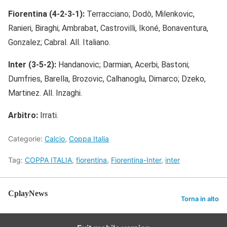
Fiorentina (4-2-3-1):
Terracciano; Dodò, Milenkovic,
Ranieri, Biraghi; Ambrabat, Castrovilli, Ikoné, Bonaventura,
Gonzalez; Cabral. All. Italiano.
Inter (3-5-2):
Handanovic; Darmian, Acerbi, Bastoni;
Dumfries, Barella, Brozovic, Calhanoglu, Dimarco; Dzeko,
Martinez. All. Inzaghi.
Arbitro:
Irrati.
Categorie:
Calcio
,
Coppa Italia
Tag:
COPPA ITALIA
,
fiorentina
,
Fiorentina-Inter
,
inter
CplayNews
Torna in alto