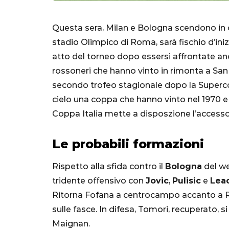
Questa sera, Milan e Bologna scendono in c
stadio Olimpico di Roma, sarà fischio d’inizi
atto del torneo dopo essersi affrontate an
rossoneri che hanno vinto in rimonta a San Si
secondo trofeo stagionale dopo la Supercopp
cielo una coppa che hanno vinto nel 1970 e 19
SERIE A
Coppa Italia mette a disposzione l’access
Le probabili formazioni
Rispetto alla sfida contro il
Bologna
del w
Lautaro Mart
tridente offensivo con
Jovic
,
Pulisic
e
Lea
parla l'agent
Ritorna Fofana a centrocampo accanto a R
"Bayern? Pe
sulle fasce. In difesa, Tomori, recuperato, 
all'Inter e al
Maignan.