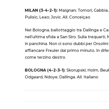
Mondiale"
MILAN (3-4-2-1):
Maignan; Tomori, Gabbia, 
5 Ottobre 2022
Pulisic, Leao; Jovic. All. Conceiçao
Nel Bologna, ballottaggio tra Dallinga e C
nell’ultima sfida a San Siro. Sulla trequar
in panchina. Non ci sono dubbi per Orsoli
affiancare Freuler dal primo minuto. In dife
come terzino destro.
BOLOGNA (4-2-3-1)
: Skorupski; Holm, Beu
Odgaard, Ndoye; Dallinga. All. Italiano