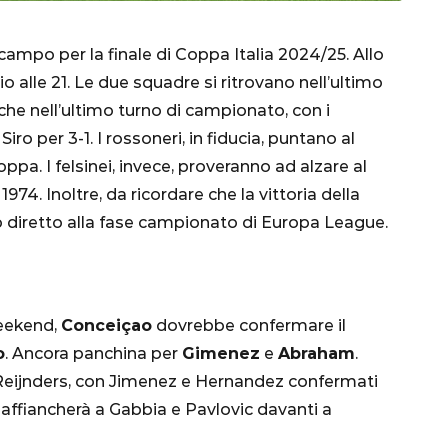
ampo per la finale di Coppa Italia 2024/25. Allo
o alle 21. Le due squadre si ritrovano nell’ultimo
che nell’ultimo turno di campionato, con i
ro per 3-1. I rossoneri, in fiducia, puntano al
a. I felsinei, invece, proveranno ad alzare al
74. Inoltre, da ricordare che la vittoria della
CALCIO
MONDIALE
QATAR
o diretto alla fase campionato di Europa League.
eekend,
Conceiçao
dovrebbe confermare il
inez,
o
. Ancora panchina per
Gimenez
e
Abraham
.
e:
eijnders, con Jimenez e Hernandez confermati
nsa
Qatar 2022, Brasile
si affiancherà a Gabbia e Pavlovic davanti a
già qualificato agli