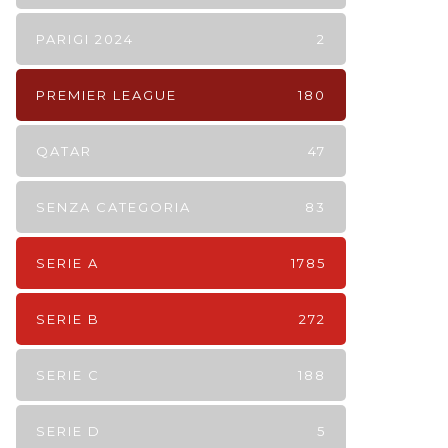
PARIGI 2024
2
PREMIER LEAGUE
180
QATAR
47
SENZA CATEGORIA
83
SERIE A
1785
SERIE B
272
SERIE C
188
SERIE D
5