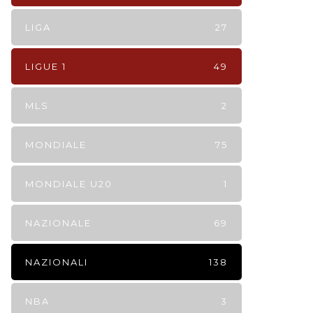
LIGA
27
LIGUE 1
49
MLS
2
MONDIALE
75
MONDIALE U20
1
NAZIONALE
69
NAZIONALI
138
NBA
3