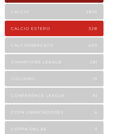
CALCIO
2874
CALCIO ESTERO
328
CALCIOMERCATO
405
CHAMPIONS LEAGUE
261
CICLISMO
19
CONFERENCE LEAGUE
61
COPA LIBERTADORES
4
COPPA DEL RE
5