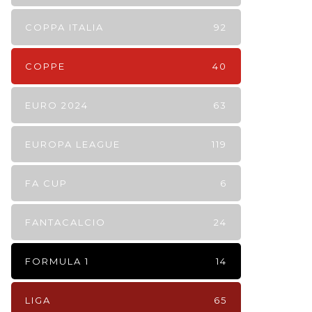
COPPA ITALIA
92
COPPE
40
EURO 2024
63
EUROPA LEAGUE
119
FA CUP
6
FANTACALCIO
24
FORMULA 1
14
LIGA
65