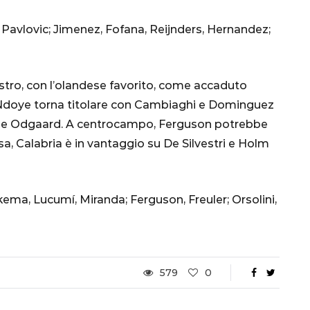
Ottavi di Finale
Pavlovic; Jimenez, Fofana, Reijnders, Hernandez;
1 Dicembre 2022
astro, con l’olandese favorito, come accaduto
ti, Ndoye torna titolare con Cambiaghi e Dominguez
ni e Odgaard. A centrocampo, Ferguson potrebbe
sa, Calabria è in vantaggio su De Silvestri e Holm
kema, Lucumí, Miranda; Ferguson, Freuler; Orsolini,
579
0