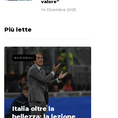
valore”
14 Dicembre 2025
Più lette
NAZIONALI
CALCIO 
La st
Italia oltre la
McCle
bellezza: la lezione
non o