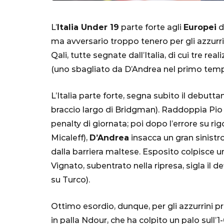
L’
Italia Under 19
parte forte agli
Europei
d
ma avversario troppo tenero per gli azzurri
Qali, tutte segnate dall’Italia, di cui tre re
(uno sbagliato da D’Andrea nel primo temp
L’Italia parte forte, segna subito il debutt
braccio largo di Bridgman). Raddoppia Pio 
SERIE A
penalty di giornata; poi dopo l’errore su r
Micaleff),
D’Andrea
insacca un gran sinistro
dalla barriera maltese. Esposito colpisce u
Vignato, subentrato nella ripresa, sigla il de
Lautaro Mart
su Turco).
parla l'agent
"Bayern? Pe
Ottimo esordio, dunque, per gli azzurrini pri
all'Inter e al
in palla Ndour, che ha colpito un palo sul