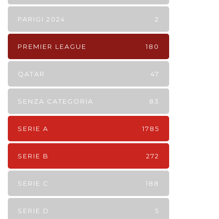
PARIGI 2024
2
PREMIER LEAGUE
180
QATAR
47
SENZA CATEGORIA
83
SERIE A
1785
SERIE B
272
SERIE C
188
SERIE D
5