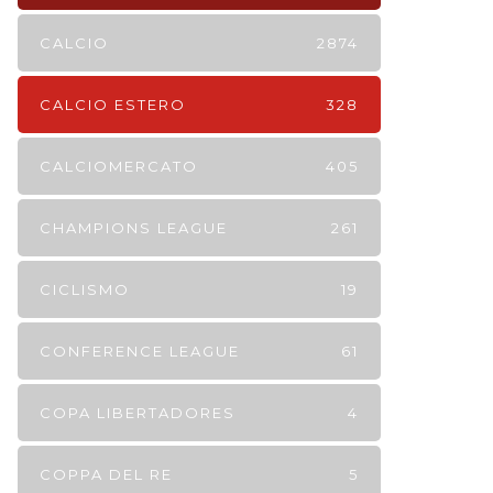
CALCIO
2874
CALCIO ESTERO
328
CALCIOMERCATO
405
CHAMPIONS LEAGUE
261
CICLISMO
19
CONFERENCE LEAGUE
61
COPA LIBERTADORES
4
COPPA DEL RE
5