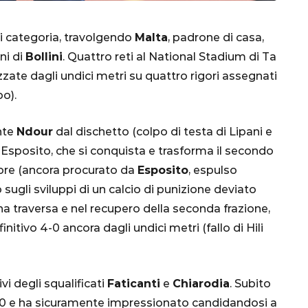
i categoria, travolgendo
Malta
, padrone di casa,
ni di
Bollini
. Quattro reti al National Stadium di Ta
alizzate dagli undici metri su quattro rigori assegnati
o).
ante
Ndour
dal dischetto (colpo di testa di Lipani e
Esposito, che si conquista e trasforma il secondo
CALCIO
MONDIALE
QATAR
igore (ancora procurato da
Esposito
, espulso
 sugli sviluppi di un calcio di punizione deviato
na traversa e nel recupero della seconda frazione,
finitivo 4-0 ancora dagli undici metri (fallo di Hili
inez,
e:
nsa
Qatar 2022, Brasile
vi degli squalificati
Faticanti
e
Chiarodia
. Subito
già qualificato agli
l’1-0 e ha sicuramente impressionato candidandosi a