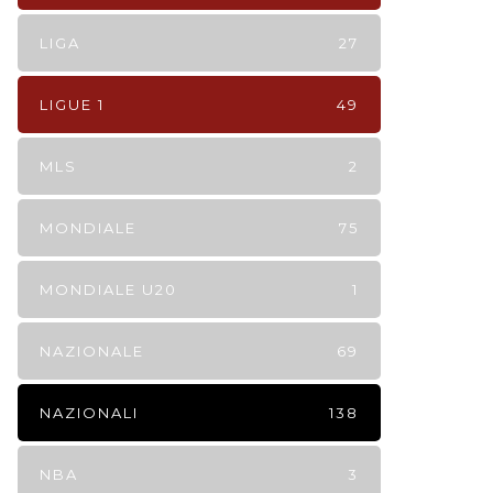
LIGA
27
LIGUE 1
49
MLS
2
MONDIALE
75
MONDIALE U20
1
NAZIONALE
69
NAZIONALI
138
NBA
3