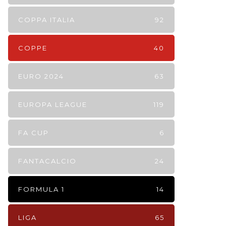
COPPA ITALIA
92
COPPE
40
EURO 2024
63
EUROPA LEAGUE
119
FA CUP
6
FANTACALCIO
24
FORMULA 1
14
LIGA
65