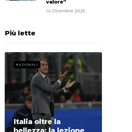
valore”
14 Dicembre 2025
Più lette
NAZIONALI
CALCIO 
La st
Italia oltre la
McCle
bellezza: la lezione
non o