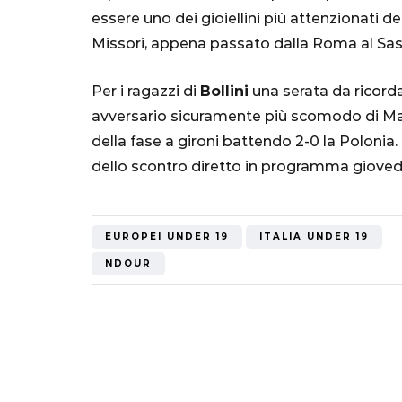
Mondiale"
essere uno dei gioiellini più attenzionati 
Missori, appena passato dalla Roma al Sass
5 Ottobre 2022
Per i ragazzi di
Bollini
una serata da ricordar
avversario sicuramente più scomodo di Malt
della fase a gironi battendo 2-0 la Polonia. 
dello scontro diretto in programma giovedì 6
EUROPEI UNDER 19
ITALIA UNDER 19
NDOUR