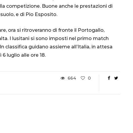
Ottavi di Finale
della competizione. Buone anche le prestazioni di
uolo, e di Pio Esposito.
1 Dicembre 2022
e, ora si ritroveranno di fronte il Portogallo,
a. I lusitani si sono imposti nel primo match
In classifica guidano assieme all’Italia, in attesa
 luglio alle ore 18.
664
0