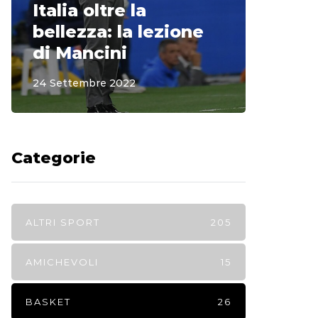
Italia oltre la
McCle
bellezza: la lezione
non o
di Mancini
Regi
24 Settembre 2022
15 Sette
Categorie
ALTRI SPORT
205
AMICHEVOLI
15
BASKET
26