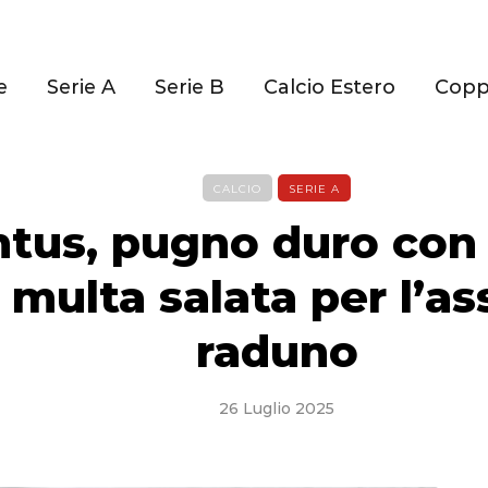
e
Serie A
Serie B
Calcio Estero
Cop
CALCIO
SERIE A
tus, pugno duro con
: multa salata per l’as
raduno
26 Luglio 2025