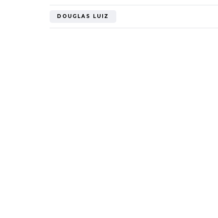
"Bayern? Pe
DOUGLAS LUIZ
all'Inter e al
Mondiale"
5 Ottobre 2022