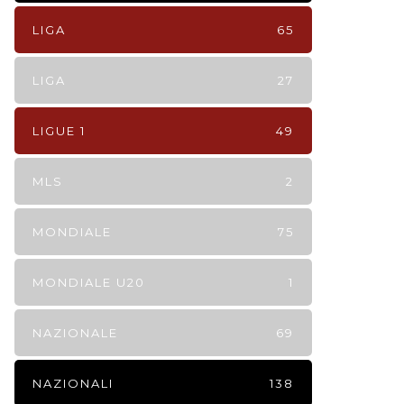
LIGA
65
LIGA
27
LIGUE 1
49
MLS
2
MONDIALE
75
MONDIALE U20
1
NAZIONALE
69
NAZIONALI
138