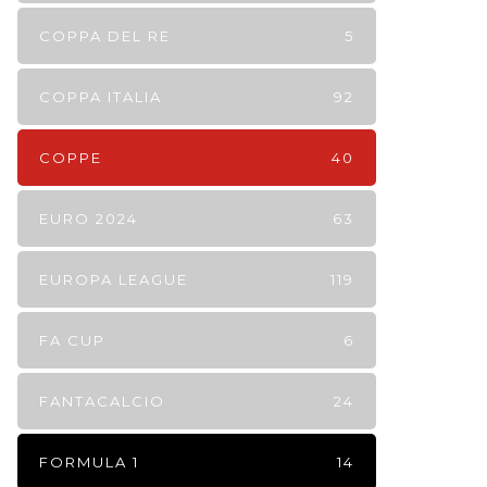
COPPA DEL RE
5
COPPA ITALIA
92
COPPE
40
EURO 2024
63
EUROPA LEAGUE
119
FA CUP
6
FANTACALCIO
24
FORMULA 1
14