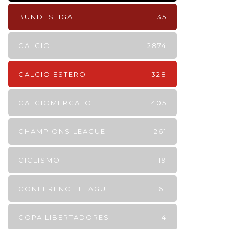
BUNDESLIGA
35
CALCIO
2874
CALCIO ESTERO
328
CALCIOMERCATO
405
CHAMPIONS LEAGUE
261
CICLISMO
19
CONFERENCE LEAGUE
61
COPA LIBERTADORES
4