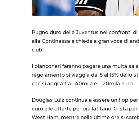
Pugno duro della Juventus nei confronti di
alla Continassa e chiede a gran voce di and
club.
I bianconeri faranno pagare una multa sala
regolamento si viaggia dal 5 al 15% dello st
che si aggira tra i 40mila e i 120mila euro.
SERIE A
Douglas Luiz continua a essere un flop per 
euro e le offerte per ora latitano. Ci sta pe
West Ham, mentre nelle ultime ore si sareb
Lautaro Mart
parla l'agent