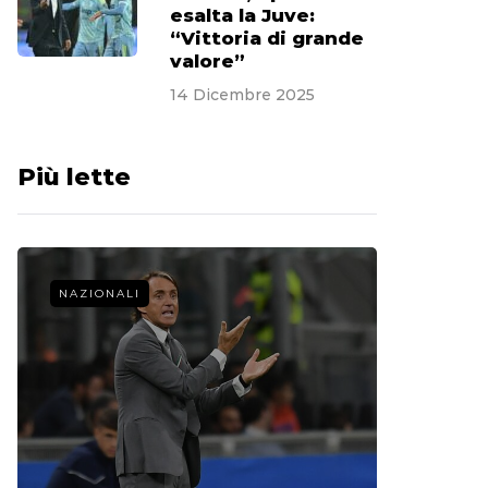
esalta la Juve:
“Vittoria di grande
valore”
14 Dicembre 2025
Più lette
NAZIONALI
CALCIO 
La st