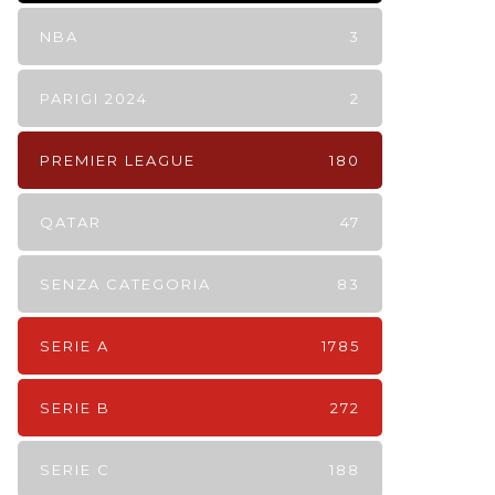
NBA
3
PARIGI 2024
2
PREMIER LEAGUE
180
QATAR
47
SENZA CATEGORIA
83
SERIE A
1785
SERIE B
272
SERIE C
188