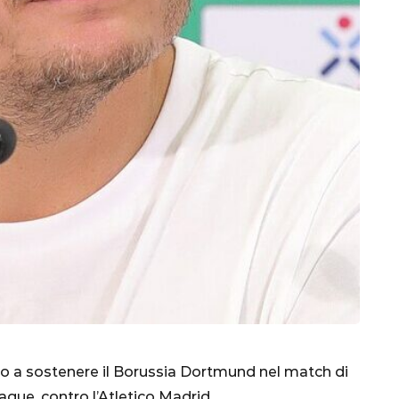
CALCIO
MONDIALE
QATAR
inez,
to a sostenere il Borussia Dortmund nel match di
e:
ague, contro l’Atletico Madrid.