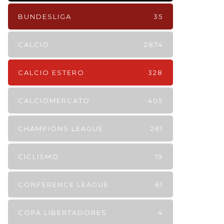
BUNDESLIGA
35
CALCIO
2874
CALCIO ESTERO
328
CALCIOMERCATO
405
CHAMPIONS LEAGUE
261
CICLISMO
19
CONFERENCE LEAGUE
61
COPA LIBERTADORES
4