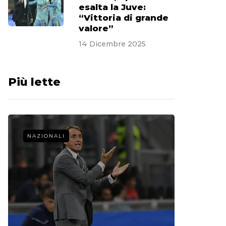
esalta la Juve:
“Vittoria di grande
valore”
14 Dicembre 2025
Più lette
NAZIONALI
CALCIO 
La st