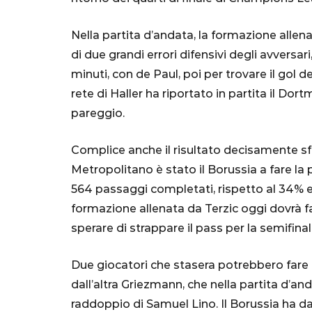
"Bayern? Pe
all'Inter e al
Nella partita d’andata, la formazione alle
Mondiale"
di due grandi errori difensivi degli avversa
minuti, con de Paul, poi per trovare il gol 
5 Ottobre 2022
rete di Haller ha riportato in partita il Dort
pareggio.
Complice anche il risultato decisamente sf
Metropolitano è stato il Borussia a fare la 
564 passaggi completati, rispetto al 34% e 
formazione allenata da Terzic oggi dovrà fa
sperare di strappare il pass per la semifinal
Due giocatori che stasera potrebbero fare 
dall’altra Griezmann, che nella partita d’and
raddoppio di Samuel Lino. Il Borussia ha dal