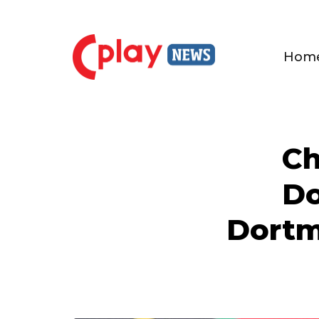
Hom
Ch
Do
Dortmu