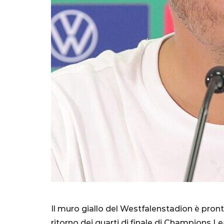
SERIE A
Lautaro Mart
Il muro giallo del Westfalenstadion è pron
parla l'agent
ritorno dei quarti di finale di Champions Le