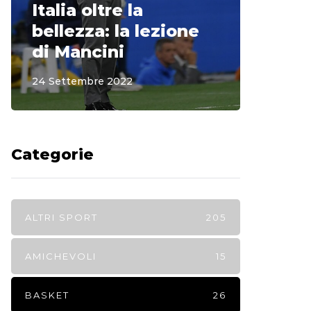
Italia oltre la
McCle
bellezza: la lezione
non o
di Mancini
Regi
24 Settembre 2022
15 Sette
Categorie
ALTRI SPORT
205
AMICHEVOLI
15
BASKET
26