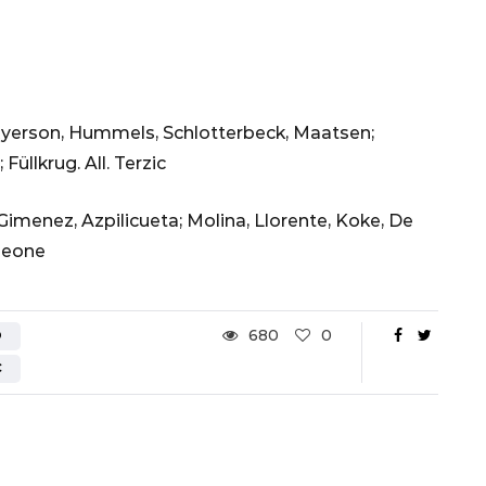
yerson, Hummels, Schlotterbeck, Maatsen;
üllkrug. All. Terzic
Gimenez, Azpilicueta; Molina, Llorente, Koke, De
imeone
680
0
D
C