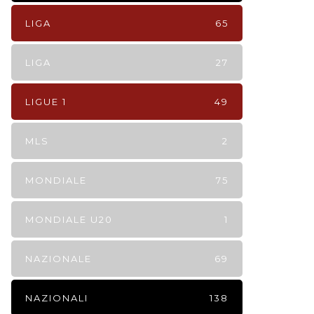
LIGA
65
LIGA
27
LIGUE 1
49
MLS
2
MONDIALE
75
MONDIALE U20
1
NAZIONALE
69
NAZIONALI
138