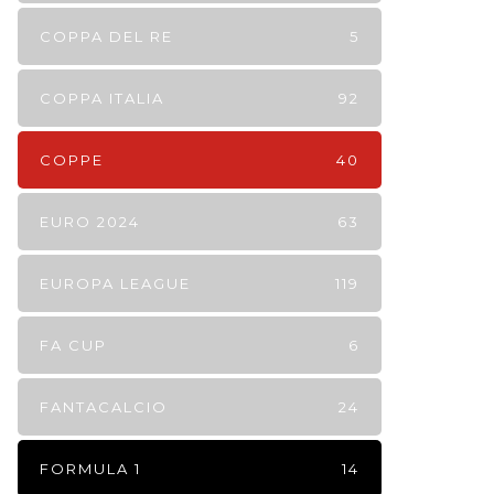
COPPA DEL RE
5
COPPA ITALIA
92
COPPE
40
EURO 2024
63
EUROPA LEAGUE
119
FA CUP
6
FANTACALCIO
24
FORMULA 1
14