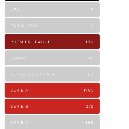
NBA
3
PARIGI 2024
2
PREMIER LEAGUE
180
QATAR
47
SENZA CATEGORIA
83
SERIE A
1785
SERIE B
272
SERIE C
188