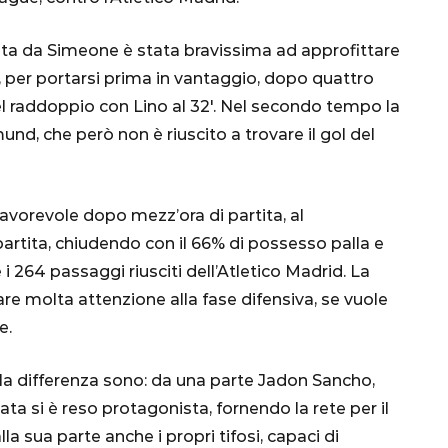
nsa
Qatar 2022, Brasile
già qualificato agli
nata da Simeone è stata bravissima ad approfittare
Ottavi di Finale
ri, per portarsi prima in vantaggio, dopo quattro
del raddoppio con Lino al 32′. Nel secondo tempo la
1 Dicembre 2022
mund, che però non è riuscito a trovare il gol del
avorevole dopo mezz’ora di partita, al
partita, chiudendo con il 66% di possesso palla e
i 264 passaggi riusciti dell’Atletico Madrid. La
re molta attenzione alla fase difensiva, se vuole
e.
la differenza sono: da una parte Jadon Sancho,
ata si è reso protagonista, fornendo la rete per il
la sua parte anche i propri tifosi, capaci di