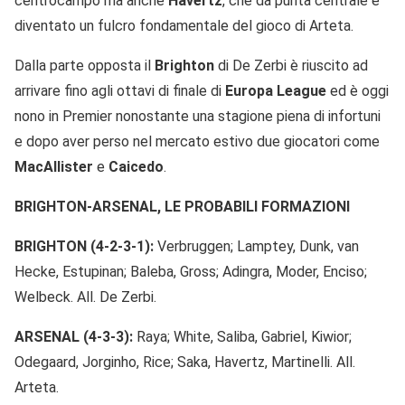
centrocampo ma anche
Havertz
, che da punta centrale è
diventato un fulcro fondamentale del gioco di Arteta.
Dalla parte opposta il
Brighton
di De Zerbi è riuscito ad
arrivare fino agli ottavi di finale di
Europa
League
ed è oggi
nono in Premier nonostante una stagione piena di infortuni
e dopo aver perso nel mercato estivo due giocatori come
MacAllister
e
Caicedo
.
BRIGHTON-ARSENAL, LE PROBABILI FORMAZIONI
BRIGHTON (4-2-3-1):
Verbruggen; Lamptey, Dunk, van
Hecke, Estupinan; Baleba, Gross; Adingra, Moder, Enciso;
Welbeck. All. De Zerbi.
ARSENAL (4-3-3):
Raya; White, Saliba, Gabriel, Kiwior;
Odegaard, Jorginho, Rice; Saka, Havertz, Martinelli. All.
Arteta.