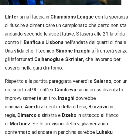
L’
Inter
si riaffaccia in
Champions League
con la speranza
di riuscire a dimenticare un campionato che certo non sta
andando secondo le aspettative. Stasera alle 21 la sfida
contro il
Benfica
a
L
isbona
nell’andata dei quarti di finale.
Una sfida che il tecnico
Simone Inzaghi
affronterà senza
gli infortunati
Calhanoglu e Skriniar
, che lavorano per
esserci nella gara di ritorno.
Rispetto alla partita pareggiata venerdì a
Salerno
, con un
gol subito al 90′ dall’ex
Candreva
su un cross diventato
improvvisamente un tiro,
Inzaghi
dovrebbe
rilanciare
Acerbi
al centro della difesa,
Brozovic
in
regia,
Dimarco
a sinistra e
Dzeko
in attacco al fianco
di
Martinez
. Se le previsioni della vigilia verranno
confermato ad andare in panchina sarebbe
Lukaku
.