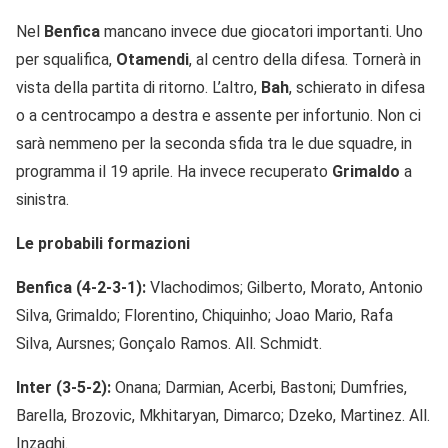
Nel
Benfica
mancano invece due giocatori importanti. Uno
per squalifica,
Otamendi
, al centro della difesa. Tornerà in
vista della partita di ritorno. L’altro,
Bah
, schierato in difesa
o a centrocampo a destra e assente per infortunio. Non ci
sarà nemmeno per la seconda sfida tra le due squadre, in
programma il 19 aprile. Ha invece recuperato
Grimaldo
a
sinistra.
Le probabili formazioni
Benfica (4-2-3-1):
Vlachodimos; Gilberto, Morato, Antonio
Silva, Grimaldo; Florentino, Chiquinho; Joao Mario, Rafa
Silva, Aursnes; Gonçalo Ramos. All. Schmidt.
Inter (3-5-2):
Onana; Darmian, Acerbi, Bastoni; Dumfries,
Barella, Brozovic, Mkhitaryan, Dimarco; Dzeko, Martinez. All.
Inzaghi.