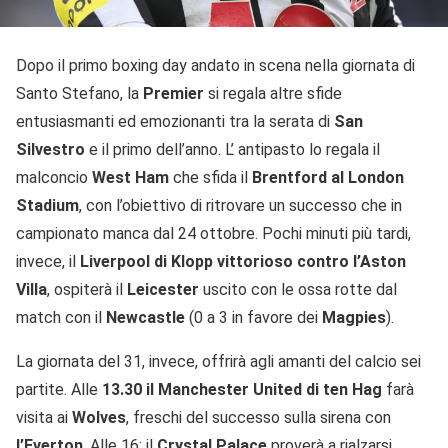
Dopo il primo boxing day andato in scena nella giornata di
Santo Stefano, la
Premier
si regala altre sfide
entusiasmanti ed emozionanti tra la serata di
San
Silvestro
e il primo dell’anno. L’ antipasto lo regala il
malconcio
West Ham
che sfida il
Brentford al London
Stadium
, con l’obiettivo di ritrovare un successo che in
campionato manca dal 24 ottobre. Pochi minuti più tardi,
invece, il
Liverpool di Klopp vittorioso contro l’Aston
Villa
, ospiterà il
Leicester
uscito con le ossa rotte dal
match con il
Newcastle
(0 a 3 in favore dei
Magpies
).
La giornata del 31, invece, offrirà agli amanti del calcio sei
partite. Alle
13.30 il Manchester United di ten
Hag
farà
visita ai
Wolves
, freschi del successo sulla sirena con
l’Everton
. Alle 16: il
Crystal Palace
proverà a rialzarsi