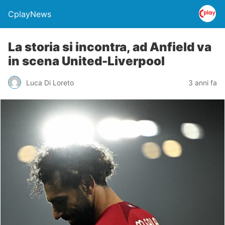
CplayNews
La storia si incontra, ad Anfield va
in scena United-Liverpool
Luca Di Loreto
3 anni fa