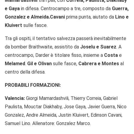
Mamardashvili
tra i pali, con
Correia, Paulista, Diakhaby
e Gaya
in difesa. Centrocampo a tre, composto da
Guerra,
Gonzalez e Almeida.
Cavani
prima punta, aiutato da
Lino e
Kluivert
sulle fasce.
Tra gli ospiti, il tentativo salvezza passerà inevitabilmente
da bomber Braithwaite, assistito da
Joselu e Suarez
. A
centrocampo, Darder è titolare fisso, insieme a
Costa
e
Melamed
.
Gil e Olivan
sulle fasce,
Cabrera e Montes
al
centro della difesa.
PROBABILI FORMAZIONI:
Valencia:
Giorgi Mamardashvili, Thierry Correia, Gabriel
Paulista, Mouctar Diakhaby, Jose Gaya, Javier Guerra, Nico
Gonzalez, Andre Almeida, Justin Kluivert, Edinson Cavani,
Samuel Lino. Allenatore: Gonzalez Marco.