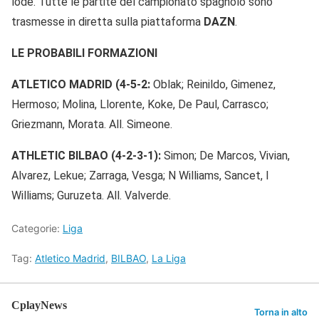
lode. Tutte le partite del campionato spagnolo sono
trasmesse in diretta sulla piattaforma
DAZN
.
LE PROBABILI FORMAZIONI
ATLETICO MADRID (4-5-2:
Oblak; Reinildo, Gimenez,
Hermoso; Molina, Llorente, Koke, De Paul, Carrasco;
Griezmann, Morata. All. Simeone.
ATHLETIC BILBAO (4-2-3-1):
Simon; De Marcos, Vivian,
Alvarez, Lekue; Zarraga, Vesga; N Williams, Sancet, I
Williams; Guruzeta. All. Valverde.
Categorie:
Liga
Tag:
Atletico Madrid
,
BILBAO
,
La Liga
CplayNews
Torna in alto