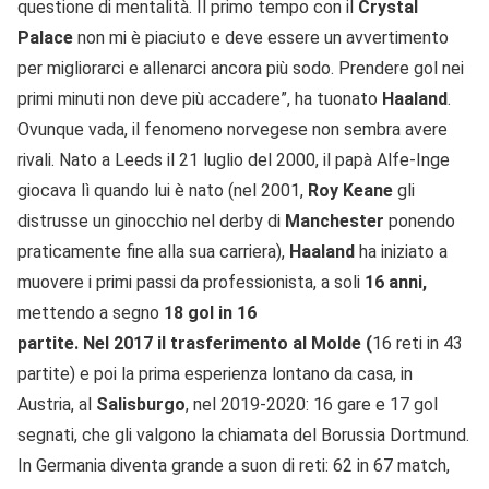
questione di mentalità. Il primo tempo con il
Crystal
Palace
non mi è piaciuto e deve essere un avvertimento
per migliorarci e allenarci ancora più sodo. Prendere gol nei
primi minuti non deve più accadere”, ha tuonato
Haaland
.
Ovunque vada, il fenomeno norvegese non sembra avere
rivali. Nato a Leeds il 21 luglio del 2000, il papà Alfe-Inge
giocava lì quando lui è nato (nel 2001,
Roy Keane
gli
distrusse un ginocchio nel derby di
Manchester
ponendo
praticamente fine alla sua carriera),
Haaland
ha iniziato a
muovere i primi passi da professionista, a soli
16 anni,
mettendo a segno
18 gol in 16
partite. Nel 2017 il trasferimento al Molde (
16 reti in 43
partite) e poi la prima esperienza lontano da casa, in
Austria, al
Salisburgo
, nel 2019-2020: 16 gare e 17 gol
segnati, che gli valgono la chiamata del Borussia Dortmund.
In Germania diventa grande a suon di reti: 62 in 67 match,