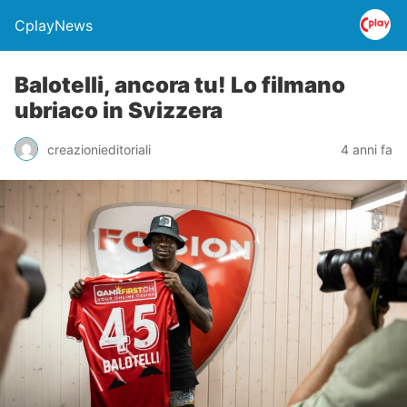
CplayNews
Balotelli, ancora tu! Lo filmano
ubriaco in Svizzera
creazionieditoriali
4 anni fa