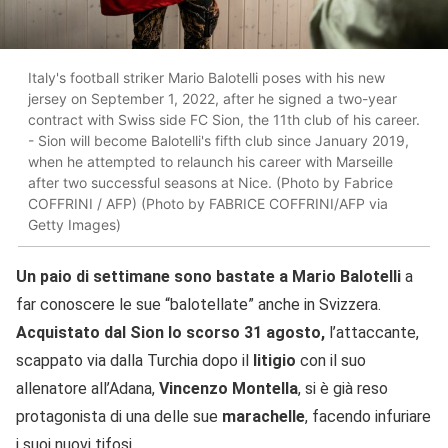
Italy's football striker Mario Balotelli poses with his new
jersey on September 1, 2022, after he signed a two-year
contract with Swiss side FC Sion, the 11th club of his career.
- Sion will become Balotelli's fifth club since January 2019,
when he attempted to relaunch his career with Marseille
after two successful seasons at Nice. (Photo by Fabrice
COFFRINI / AFP) (Photo by FABRICE COFFRINI/AFP via
Getty Images)
Un paio di settimane sono bastate a Mario Balotelli
a
far conoscere le sue “balotellate” anche in Svizzera.
Acquistato dal Sion lo scorso 31 agosto,
l’attaccante,
scappato via dalla Turchia dopo il
litigio
con il suo
allenatore all’Adana,
Vincenzo Montella
, si è già reso
protagonista di una delle sue
marachelle
, facendo infuriare
i suoi nuovi tifosi.