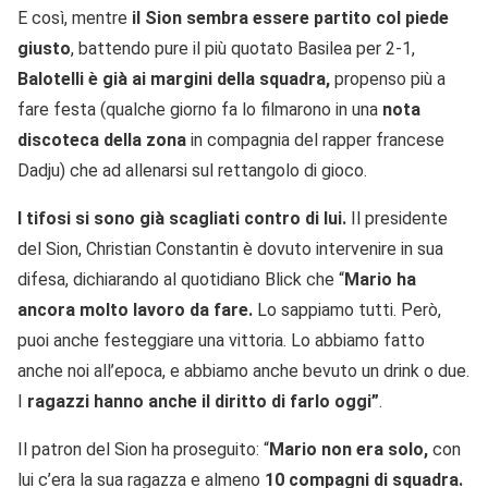
E così, mentre
il Sion sembra essere partito col piede
giusto
, battendo pure il più quotato Basilea per 2-1,
Balotelli è già ai margini della squadra,
propenso più a
fare festa (qualche giorno fa lo filmarono in una
nota
discoteca della zona
in compagnia del rapper francese
Dadju) che ad allenarsi sul rettangolo di gioco.
I tifosi si sono già scagliati contro di lui.
Il presidente
del Sion, Christian Constantin è dovuto intervenire in sua
difesa, dichiarando al quotidiano Blick che “
Mario ha
ancora molto lavoro da fare.
Lo sappiamo tutti. Però,
puoi anche festeggiare una vittoria. Lo abbiamo fatto
anche noi all’epoca, e abbiamo anche bevuto un drink o due.
I
ragazzi hanno anche il diritto di farlo oggi”
.
Il patron del Sion ha proseguito: “
Mario non era solo,
con
lui c’era la sua ragazza e almeno
10 compagni di squadra.