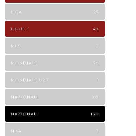
LIGA
27
LIGUE 1
49
MLS
2
MONDIALE
75
MONDIALE U20
1
NAZIONALE
69
NAZIONALI
138
NBA
3