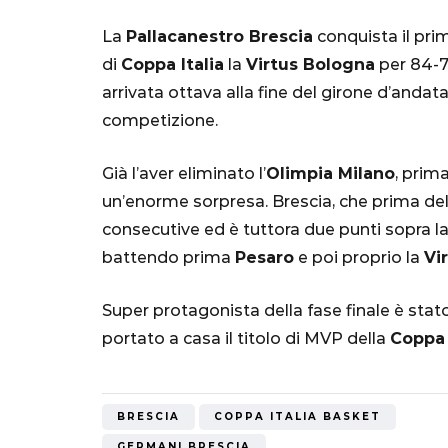
La
Pallacanestro Brescia
conquista il prim
di
Coppa Italia
la
Virtus Bologna
per 84-76
arrivata ottava alla fine del girone d’andata
competizione.
Già l’aver eliminato l’
Olimpia Milano
, prima
un’enorme sorpresa. Brescia, che prima dell
SERIE A
consecutive ed è tuttora due punti sopra l
battendo prima
Pesaro
e poi proprio la
Vi
Super protagonista della fase finale è stat
portato a casa il titolo di MVP della
Coppa 
Lautaro Mart
parla l'agent
"Bayern? Pe
BRESCIA
COPPA ITALIA BASKET
all'Inter e al
GERMANI BRESCIA