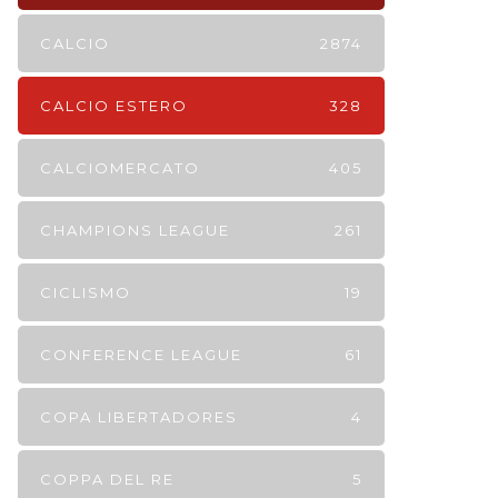
CALCIO
2874
CALCIO ESTERO
328
CALCIOMERCATO
405
CHAMPIONS LEAGUE
261
CICLISMO
19
CONFERENCE LEAGUE
61
COPA LIBERTADORES
4
COPPA DEL RE
5