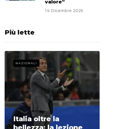
valore”
14 Dicembre 2025
Più lette
NAZIONALI
CALCIO 
La st
Italia oltre la
McCle
bellezza: la lezione
non o