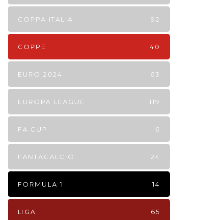
COPPA ITALIA
92
COPPE
40
EURO 2024
63
EUROPA LEAGUE
119
FA CUP
6
FANTACALCIO
24
FORMULA 1
14
LIGA
65