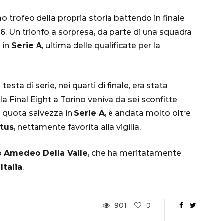
o trofeo della propria storia battendo in finale
. Un trionfo a sorpresa, da parte di una squadra
 in
Serie A
, ultima delle qualificate per la
 testa di serie, nei quarti di finale, era stata
a Final Eight a Torino veniva da sei sconfitte
CALCIO
MONDIALE
QATAR
a quota salvezza in
Serie A
, è andata molto oltre
rtus
, nettamente favorita alla vigilia.
o
Amedeo Della Valle
, che ha meritatamente
Italia
.
inez,
e:
nsa
Qatar 2022, Brasile
901
0
già qualificato agli