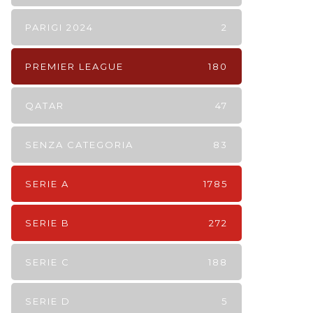
PARIGI 2024
2
PREMIER LEAGUE
180
QATAR
47
SENZA CATEGORIA
83
SERIE A
1785
SERIE B
272
SERIE C
188
SERIE D
5