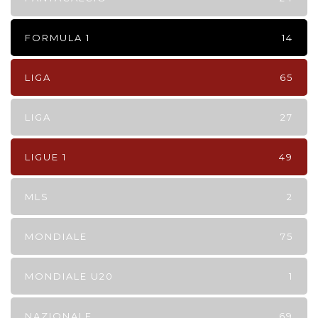
FORMULA 1
14
LIGA
65
LIGA
27
LIGUE 1
49
MLS
2
MONDIALE
75
MONDIALE U20
1
NAZIONALE
69