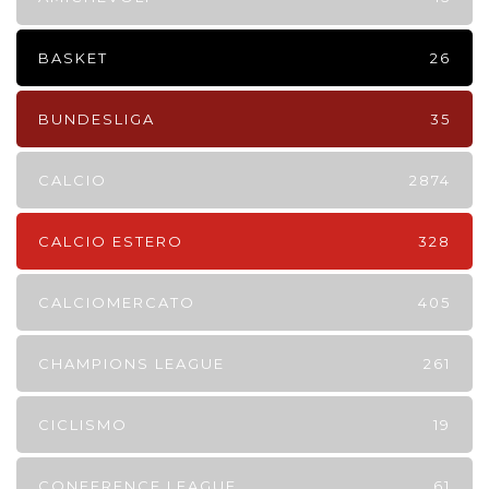
BASKET
26
BUNDESLIGA
35
CALCIO
2874
CALCIO ESTERO
328
CALCIOMERCATO
405
CHAMPIONS LEAGUE
261
CICLISMO
19
CONFERENCE LEAGUE
61