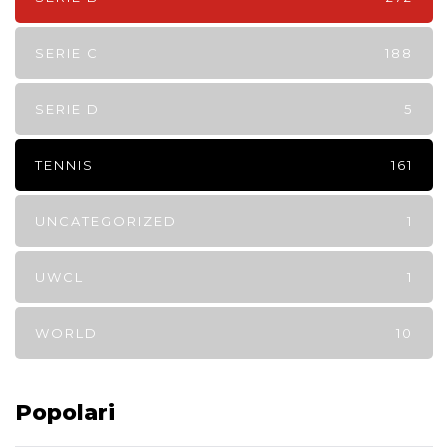
SERIE C
188
SERIE D
5
TENNIS
161
UNCATEGORIZED
1
UWCL
1
WORLD
10
Popolari