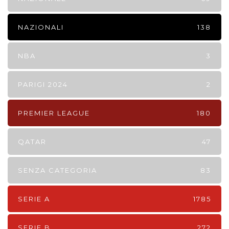
NAZIONALI
138
NBA
3
PARIGI 2024
2
PREMIER LEAGUE
180
QATAR
47
SENZA CATEGORIA
83
SERIE A
1785
SERIE B
272