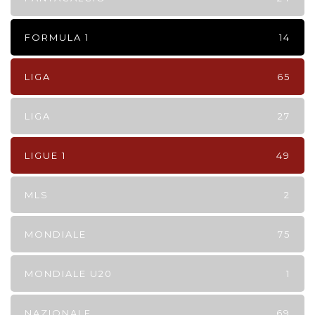
FORMULA 1
14
LIGA
65
LIGA
27
LIGUE 1
49
MLS
2
MONDIALE
75
MONDIALE U20
1
NAZIONALE
69