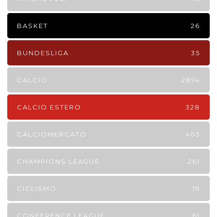
BASKET
26
BUNDESLIGA
35
CALCIO
2874
CALCIO ESTERO
328
CALCIOMERCATO
405
CHAMPIONS LEAGUE
261
CICLISMO
19
CONFERENCE LEAGUE
61