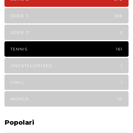
SERIE C
188
SERIE D
5
TENNIS
161
UNCATEGORIZED
1
UWCL
1
WORLD
10
Popolari