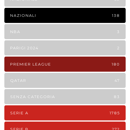
NAZIONALI
138
NBA
3
PARIGI 2024
2
PREMIER LEAGUE
180
QATAR
47
SENZA CATEGORIA
83
SERIE A
1785
SERIE B
272