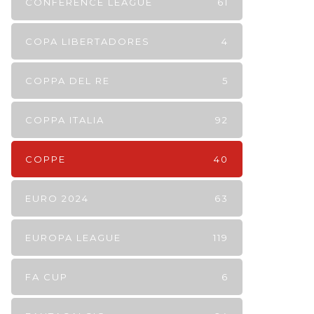
CONFERENCE LEAGUE
61
COPA LIBERTADORES
4
COPPA DEL RE
5
COPPA ITALIA
92
COPPE
40
EURO 2024
63
EUROPA LEAGUE
119
FA CUP
6