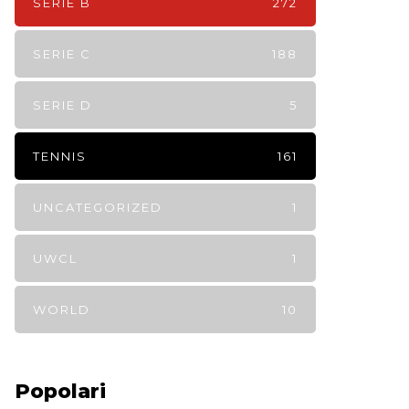
SERIE B
272
SERIE C
188
SERIE D
5
TENNIS
161
UNCATEGORIZED
1
UWCL
1
WORLD
10
Popolari