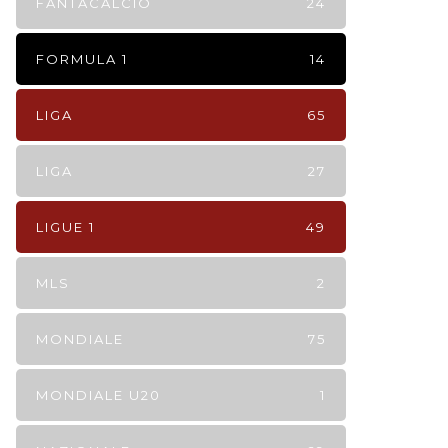
FANTACALCIO
24
FORMULA 1
14
LIGA
65
LIGA
27
LIGUE 1
49
MLS
2
MONDIALE
75
MONDIALE U20
1