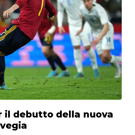
 il debutto della nuova
rvegia