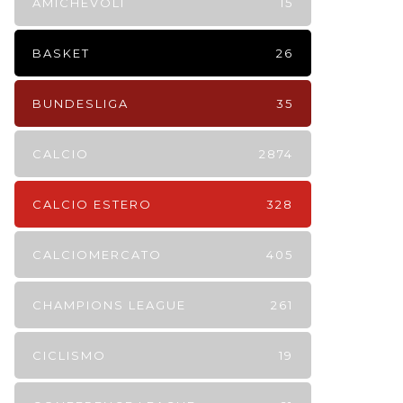
AMICHEVOLI
15
BASKET
26
BUNDESLIGA
35
CALCIO
2874
CALCIO ESTERO
328
CALCIOMERCATO
405
CHAMPIONS LEAGUE
261
CICLISMO
19