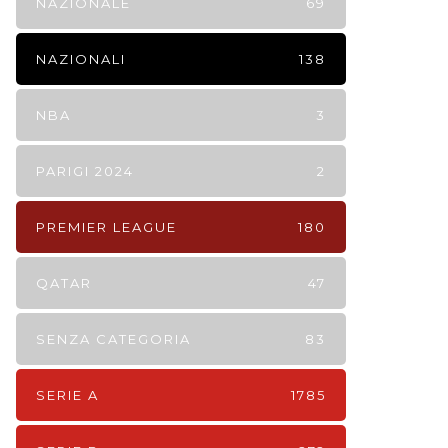
NAZIONALE
69
NAZIONALI
138
NBA
3
PARIGI 2024
2
PREMIER LEAGUE
180
QATAR
47
SENZA CATEGORIA
83
SERIE A
1785