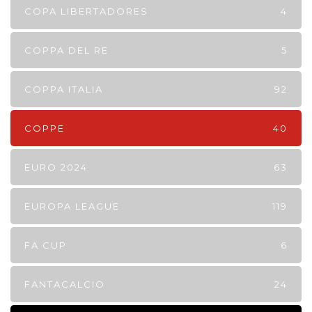
COPA LIBERTADORES
4
COPPA DEL RE
5
COPPA ITALIA
92
COPPE
40
EURO 2024
63
EUROPA LEAGUE
119
FA CUP
6
FANTACALCIO
24