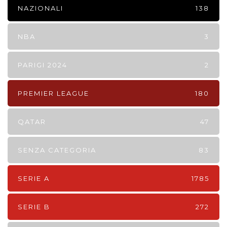
NAZIONALI
138
NBA
3
PARIGI 2024
2
PREMIER LEAGUE
180
QATAR
47
SENZA CATEGORIA
83
SERIE A
1785
SERIE B
272