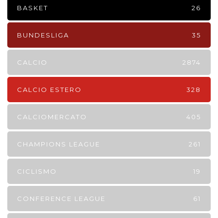
BASKET
26
BUNDESLIGA
35
CALCIO
2874
CALCIO ESTERO
328
CALCIOMERCATO
405
CHAMPIONS LEAGUE
261
CICLISMO
19
CONFERENCE LEAGUE
61