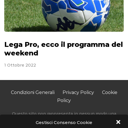
Lega Pro, ecco il programma del
weekend
1 Ottobre 2022
Condizioni Generali
Privacy Policy
Cookie
Policy
Questo sito non rappresenta in nessun modo una
testata giornalistica in quanto viene aggiornato senza
Gestisci Consenso Cookie
alcuna periodicità.