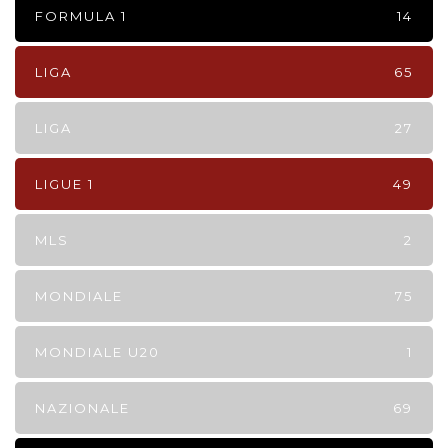
FORMULA 1
14
LIGA
65
LIGA
27
LIGUE 1
49
MLS
2
MONDIALE
75
MONDIALE U20
1
NAZIONALE
69