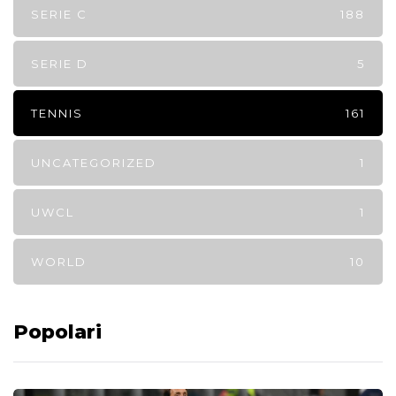
SERIE C
188
SERIE D
5
TENNIS
161
UNCATEGORIZED
1
UWCL
1
WORLD
10
Popolari