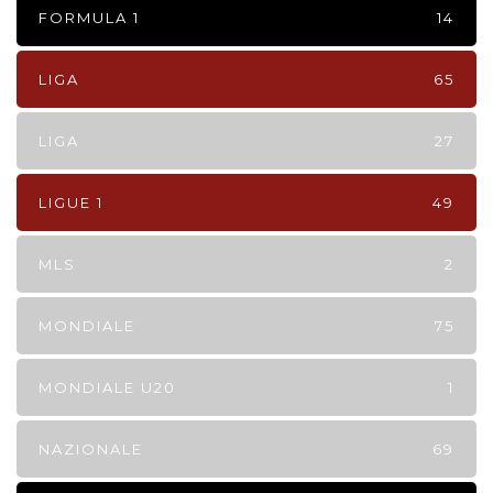
FORMULA 1
14
LIGA
65
LIGA
27
LIGUE 1
49
MLS
2
MONDIALE
75
MONDIALE U20
1
NAZIONALE
69