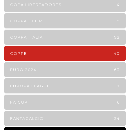
COPA LIBERTADORES
4
COPPA DEL RE
5
COPPA ITALIA
92
COPPE
40
EURO 2024
63
EUROPA LEAGUE
119
FA CUP
6
FANTACALCIO
24