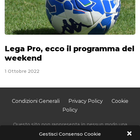
Lega Pro, ecco il programma del
weekend
1 Ottobre 2022
Condizioni Generali
Privacy Policy
Cookie
Policy
Questo sito non rappresenta in nessun modo una
testata giornalistica in quanto viene aggiornato senza
Gestisci Consenso Cookie
alcuna periodicità.