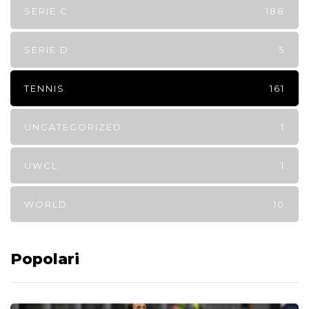
SERIE C
188
SERIE D
5
TENNIS
161
UNCATEGORIZED
1
UWCL
1
WORLD
10
Popolari