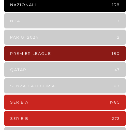
NAZIONALI
138
NBA
3
PARIGI 2024
2
PREMIER LEAGUE
180
QATAR
47
SENZA CATEGORIA
83
SERIE A
1785
SERIE B
272