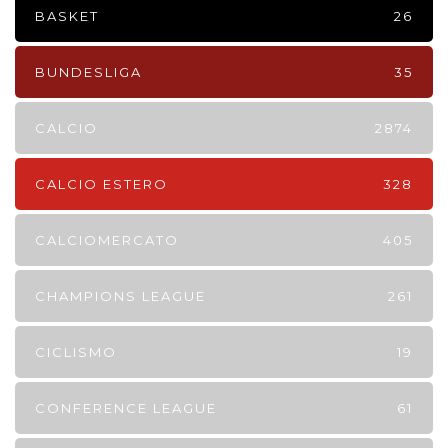
BASKET
26
BUNDESLIGA
35
CALCIO
2874
CALCIO ESTERO
328
CALCIOMERCATO
405
CHAMPIONS LEAGUE
261
CICLISMO
19
CONFERENCE LEAGUE
61