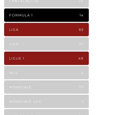
FANTACALCIO
24
FORMULA 1
14
LIGA
65
LIGA
27
LIGUE 1
49
MLS
2
MONDIALE
75
MONDIALE U20
1