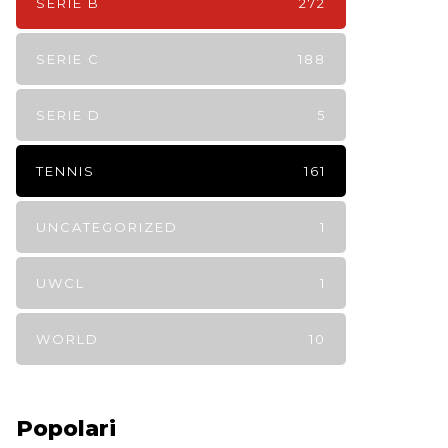
SERIE B
272
SERIE C
188
SERIE D
5
TENNIS
161
UNCATEGORIZED
1
UWCL
1
WORLD
10
Popolari