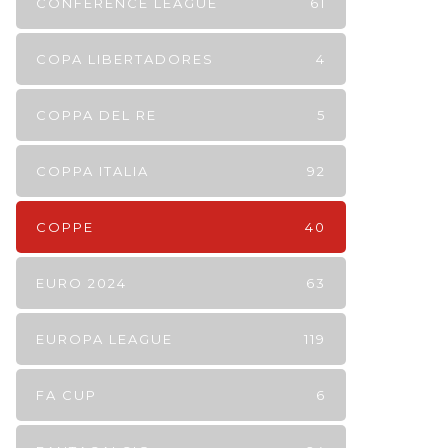
CONFERENCE LEAGUE
61
COPA LIBERTADORES
4
COPPA DEL RE
5
COPPA ITALIA
92
COPPE
40
EURO 2024
63
EUROPA LEAGUE
119
FA CUP
6