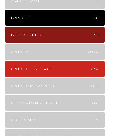
AMICHEVOLI
15
BASKET
26
BUNDESLIGA
35
CALCIO
2874
CALCIO ESTERO
328
CALCIOMERCATO
405
CHAMPIONS LEAGUE
261
CICLISMO
19