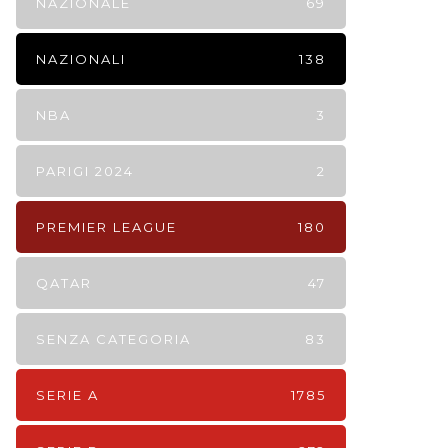
NAZIONALE
69
NAZIONALI
138
NBA
3
PARIGI 2024
2
PREMIER LEAGUE
180
QATAR
47
SENZA CATEGORIA
83
SERIE A
1785