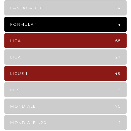
FANTACALCIO
24
FORMULA 1
14
LIGA
65
LIGA
27
LIGUE 1
49
MLS
2
MONDIALE
75
MONDIALE U20
1