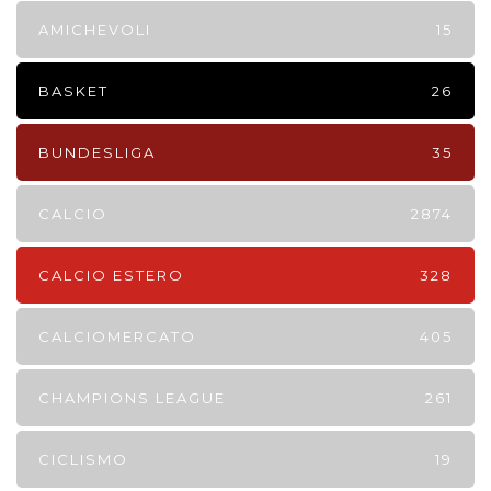
AMICHEVOLI
15
BASKET
26
BUNDESLIGA
35
CALCIO
2874
CALCIO ESTERO
328
CALCIOMERCATO
405
CHAMPIONS LEAGUE
261
CICLISMO
19