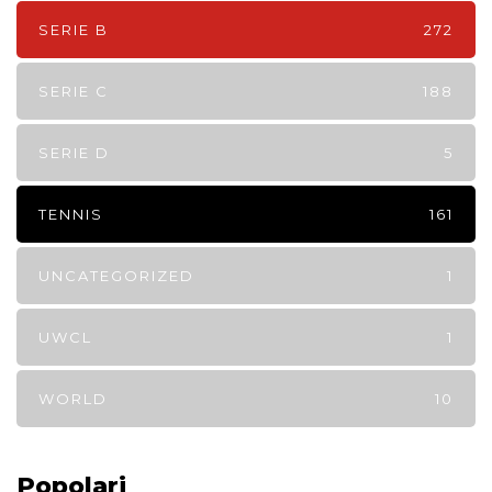
SERIE B
272
SERIE C
188
SERIE D
5
TENNIS
161
UNCATEGORIZED
1
UWCL
1
WORLD
10
Popolari