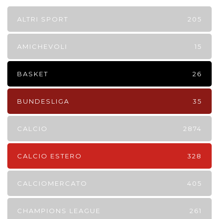
ALTRI SPORT
205
AMICHEVOLI
15
BASKET
26
BUNDESLIGA
35
CALCIO
2874
CALCIO ESTERO
328
CALCIOMERCATO
405
CHAMPIONS LEAGUE
261