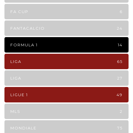
FA CUP
6
FANTACALCIO
24
FORMULA 1
14
LIGA
65
LIGA
27
LIGUE 1
49
MLS
2
MONDIALE
75