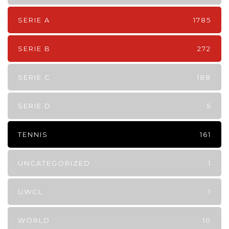
SERIE A
1785
SERIE B
272
SERIE C
188
SERIE D
5
TENNIS
161
UNCATEGORIZED
1
UWCL
1
WORLD
10