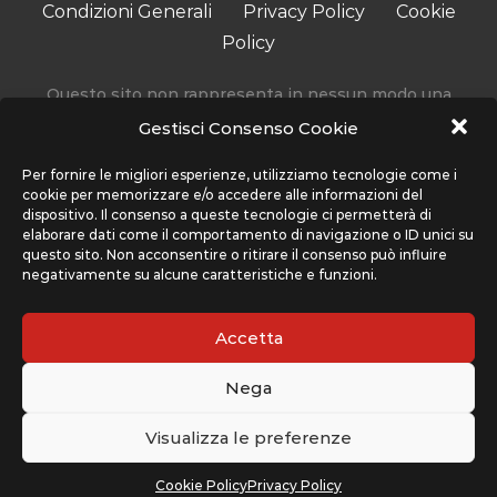
Condizioni Generali
Privacy Policy
Cookie
Policy
Questo sito non rappresenta in nessun modo una
testata giornalistica in quanto viene aggiornato senza
Gestisci Consenso Cookie
alcuna periodicità.
Accedendo, usando o navigando sul nostro sito stai
Per fornire le migliori esperienze, utilizziamo tecnologie come i
cookie per memorizzare e/o accedere alle informazioni del
accettando l’utilizzo di determinati cookie per migliorare
dispositivo. Il consenso a queste tecnologie ci permetterà di
la tua esperienza. Sport Network non utilizza cookie che
elaborare dati come il comportamento di navigazione o ID unici su
interferiscono con la tua privacy, ma solo quelli che
questo sito. Non acconsentire o ritirare il consenso può influire
negativamente su alcune caratteristiche e funzioni.
migliorano l’uso del nostro sito, ti preghiamo di far
riferimento alla sezione Condizioni Generali e Privacy
Policy per maggiori informazioni su come usiamo i cookie
Accetta
e come cancellarli nel caso lo desiderassi.
Nega
Il sito www.cplaynews.it è gestito da Sport Network srl,
con sede legale a Piazza Indipendenza 11/B - 00185 Roma
Visualizza le preferenze
(RM)
© 2022
Cookie Policy
Privacy Policy