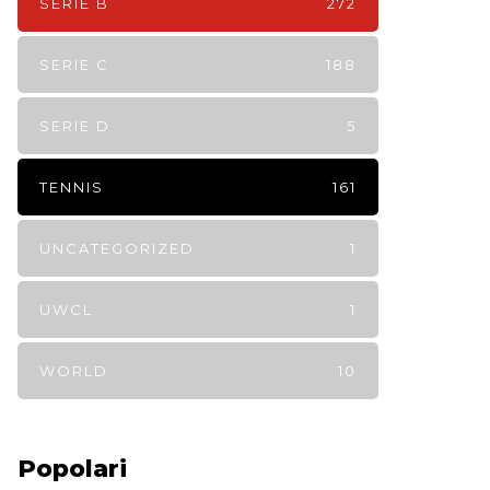
SERIE B
272
SERIE C
188
SERIE D
5
TENNIS
161
UNCATEGORIZED
1
UWCL
1
WORLD
10
Popolari