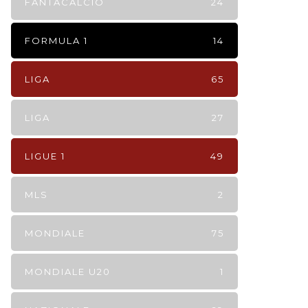
FANTACALCIO
24
FORMULA 1
14
LIGA
65
LIGA
27
LIGUE 1
49
MLS
2
MONDIALE
75
MONDIALE U20
1