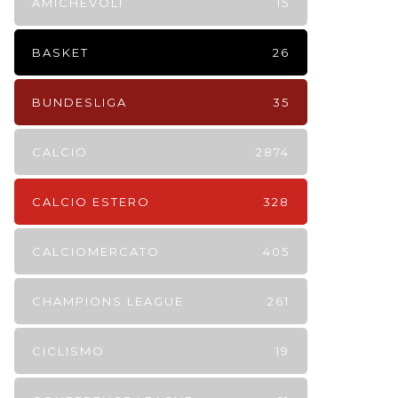
AMICHEVOLI
15
BASKET
26
BUNDESLIGA
35
CALCIO
2874
CALCIO ESTERO
328
CALCIOMERCATO
405
CHAMPIONS LEAGUE
261
CICLISMO
19