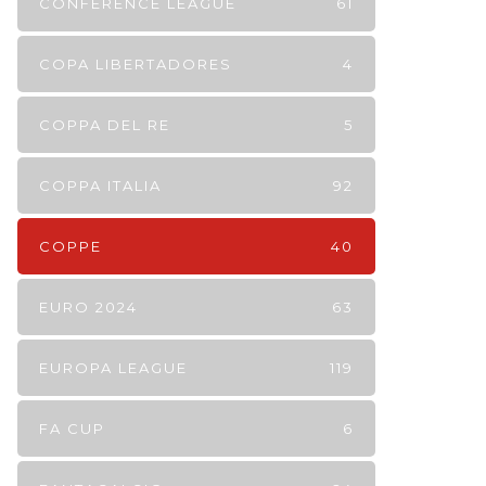
CONFERENCE LEAGUE
61
COPA LIBERTADORES
4
COPPA DEL RE
5
COPPA ITALIA
92
COPPE
40
EURO 2024
63
EUROPA LEAGUE
119
FA CUP
6