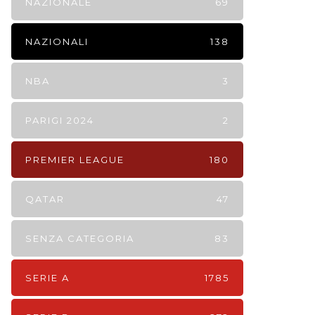
NAZIONALE
69
NAZIONALI
138
NBA
3
PARIGI 2024
2
PREMIER LEAGUE
180
QATAR
47
SENZA CATEGORIA
83
SERIE A
1785