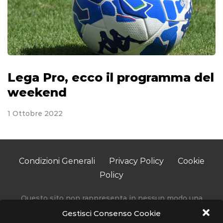
Lega Pro, ecco il programma del
weekend
1 Ottobre 2022
Condizioni Generali
Privacy Policy
Cookie
Policy
Questo sito non rappresenta in nessun modo una
testata giornalistica in quanto viene aggiornato senza
Gestisci Consenso Cookie
alcuna periodicità.