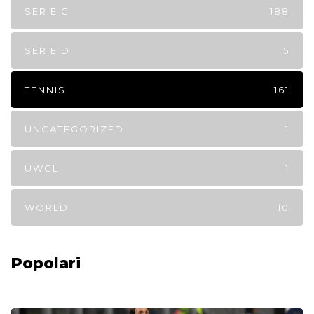
SERIE C
188
SERIE D
5
TENNIS
161
UNCATEGORIZED
1
UWCL
1
WORLD
10
Popolari