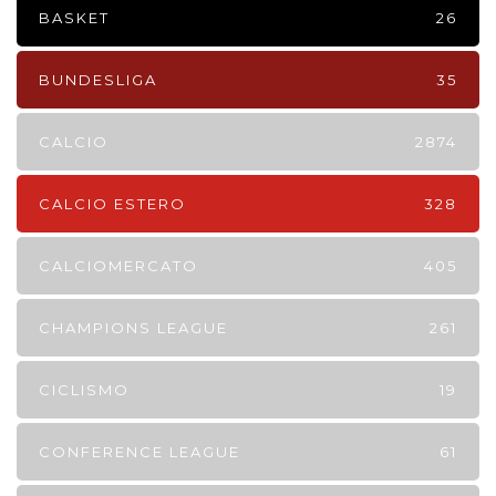
BASKET
26
BUNDESLIGA
35
CALCIO
2874
CALCIO ESTERO
328
CALCIOMERCATO
405
CHAMPIONS LEAGUE
261
CICLISMO
19
CONFERENCE LEAGUE
61