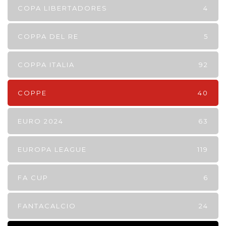
COPA LIBERTADORES
4
COPPA DEL RE
5
COPPA ITALIA
92
COPPE
40
EURO 2024
63
EUROPA LEAGUE
119
FA CUP
6
FANTACALCIO
24