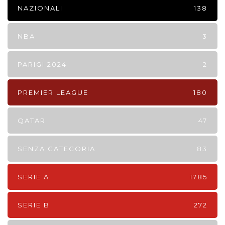
NAZIONALI
138
NBA
3
PARIGI 2024
2
PREMIER LEAGUE
180
QATAR
47
SENZA CATEGORIA
83
SERIE A
1785
SERIE B
272