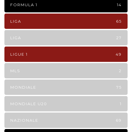
FORMULA 1
14
LIGA
65
LIGA
27
LIGUE 1
49
MLS
2
MONDIALE
75
MONDIALE U20
1
NAZIONALE
69