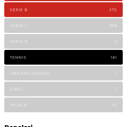
SERIE B
272
SERIE C
188
SERIE D
5
TENNIS
161
UNCATEGORIZED
1
UWCL
1
WORLD
10