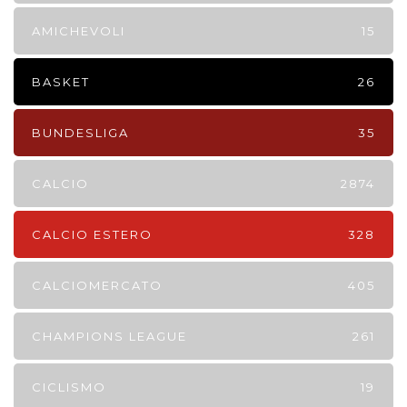
AMICHEVOLI
15
BASKET
26
BUNDESLIGA
35
CALCIO
2874
CALCIO ESTERO
328
CALCIOMERCATO
405
CHAMPIONS LEAGUE
261
CICLISMO
19