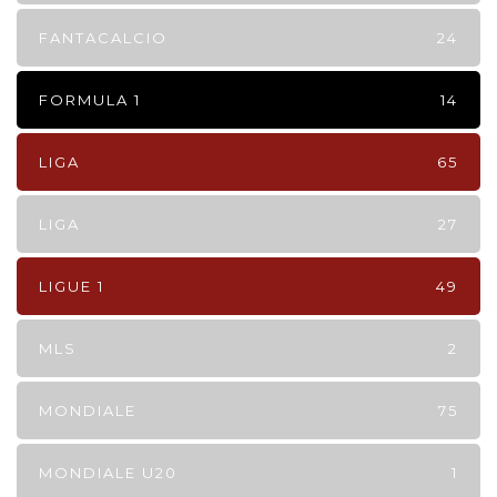
FANTACALCIO
24
FORMULA 1
14
LIGA
65
LIGA
27
LIGUE 1
49
MLS
2
MONDIALE
75
MONDIALE U20
1