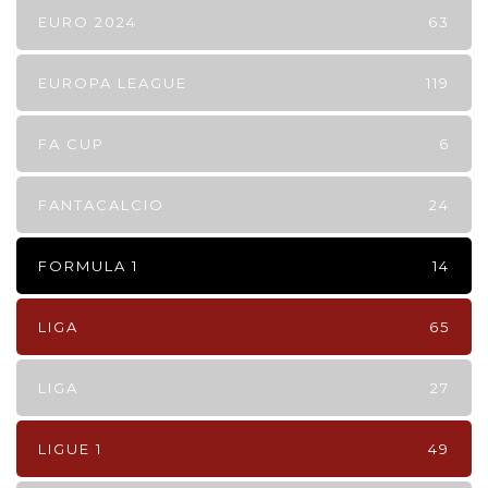
EURO 2024
63
EUROPA LEAGUE
119
FA CUP
6
FANTACALCIO
24
FORMULA 1
14
LIGA
65
LIGA
27
LIGUE 1
49