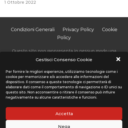
1 Ottobre 2022
Condizioni Generali
Privacy Policy
Cookie
Policy
Questo sito non rappresenta in nessun modo una
testata giornalistica in quanto viene aggiornato senza
Gestisci Consenso Cookie
alcuna periodicità.
Accedendo, usando o navigando sul nostro sito stai
Per fornire le migliori esperienze, utilizziamo tecnologie come i
cookie per memorizzare e/o accedere alle informazioni del
accettando l’utilizzo di determinati cookie per migliorare
dispositivo. Il consenso a queste tecnologie ci permetterà di
la tua esperienza. Sport Network non utilizza cookie che
elaborare dati come il comportamento di navigazione o ID unici su
interferiscono con la tua privacy, ma solo quelli che
questo sito. Non acconsentire o ritirare il consenso può influire
negativamente su alcune caratteristiche e funzioni.
migliorano l’uso del nostro sito, ti preghiamo di far
riferimento alla sezione Condizioni Generali e Privacy
Policy per maggiori informazioni su come usiamo i cookie
Accetta
e come cancellarli nel caso lo desiderassi.
Nega
Il sito www.cplaynews.it è gestito da Sport Network srl,