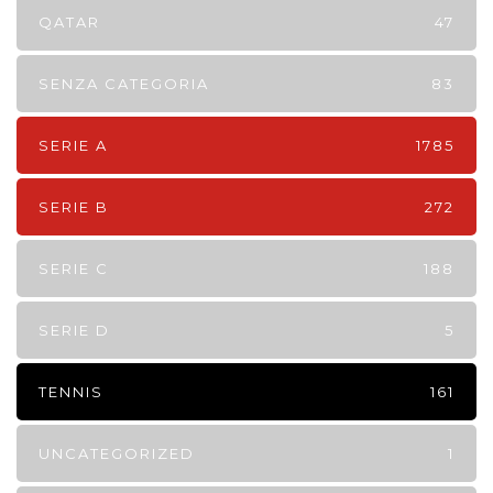
QATAR
47
SENZA CATEGORIA
83
SERIE A
1785
SERIE B
272
SERIE C
188
SERIE D
5
TENNIS
161
UNCATEGORIZED
1