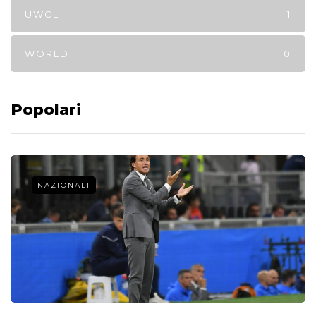
UWCL
1
WORLD
10
Popolari
NAZIONALI