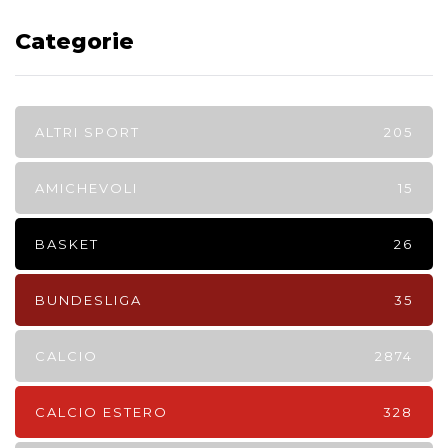
Categorie
ALTRI SPORT
205
AMICHEVOLI
15
BASKET
26
BUNDESLIGA
35
CALCIO
2874
CALCIO ESTERO
328