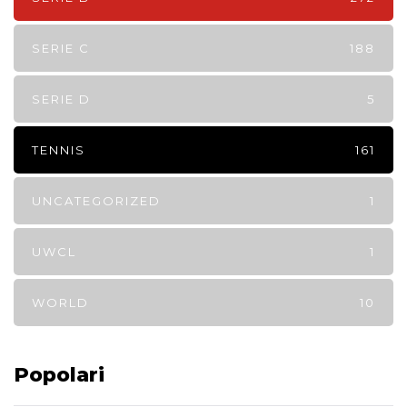
SERIE C
188
SERIE D
5
TENNIS
161
UNCATEGORIZED
1
UWCL
1
WORLD
10
Popolari