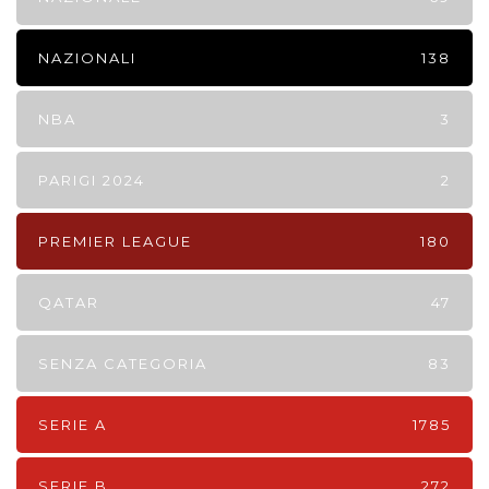
NAZIONALI
138
NBA
3
PARIGI 2024
2
PREMIER LEAGUE
180
QATAR
47
SENZA CATEGORIA
83
SERIE A
1785
SERIE B
272