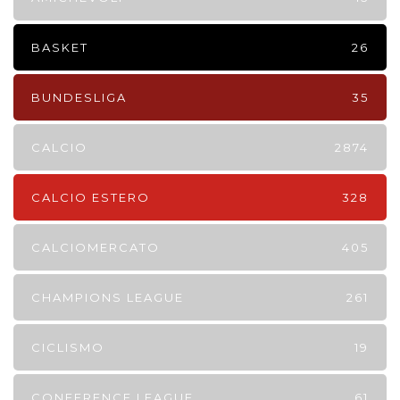
BASKET
26
BUNDESLIGA
35
CALCIO
2874
CALCIO ESTERO
328
CALCIOMERCATO
405
CHAMPIONS LEAGUE
261
CICLISMO
19
CONFERENCE LEAGUE
61