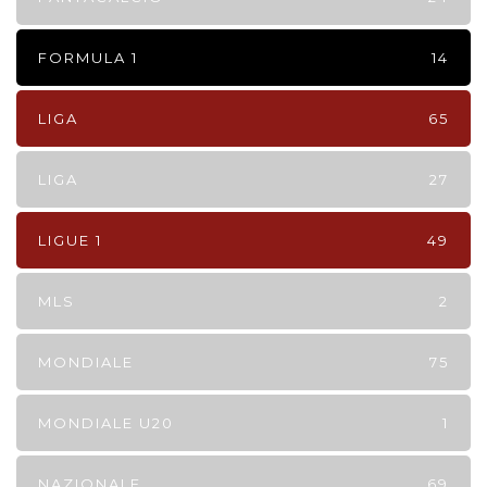
FORMULA 1
14
LIGA
65
LIGA
27
LIGUE 1
49
MLS
2
MONDIALE
75
MONDIALE U20
1
NAZIONALE
69