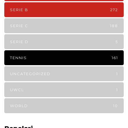
SERIE B
272
SERIE C
188
SERIE D
5
TENNIS
161
UNCATEGORIZED
1
UWCL
1
WORLD
10