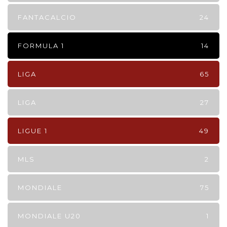
FANTACALCIO
24
FORMULA 1
14
LIGA
65
LIGA
27
LIGUE 1
49
MLS
2
MONDIALE
75
MONDIALE U20
1