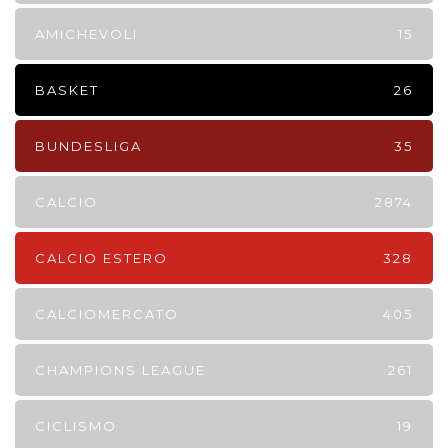
AMICHEVOLI
15
BASKET
26
BUNDESLIGA
35
CALCIO
2874
CALCIO ESTERO
328
CALCIOMERCATO
405
CHAMPIONS LEAGUE
261
CICLISMO
19