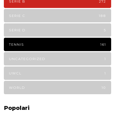
SERIE B
272
SERIE C
188
SERIE D
5
TENNIS
161
UNCATEGORIZED
1
UWCL
1
WORLD
10
Popolari