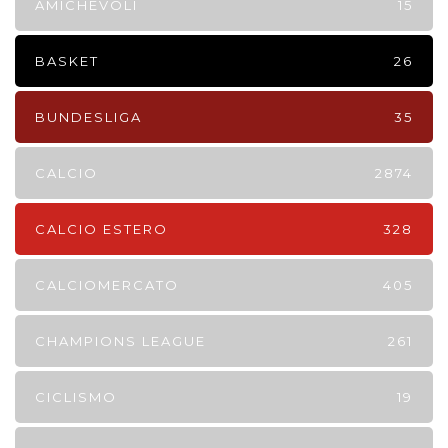
AMICHEVOLI
15
BASKET
26
BUNDESLIGA
35
CALCIO
2874
CALCIO ESTERO
328
CALCIOMERCATO
405
CHAMPIONS LEAGUE
261
CICLISMO
19