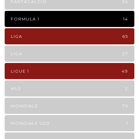
FANTACALCIO
24
FORMULA 1
14
LIGA
65
LIGA
27
LIGUE 1
49
MLS
2
MONDIALE
75
MONDIALE U20
1