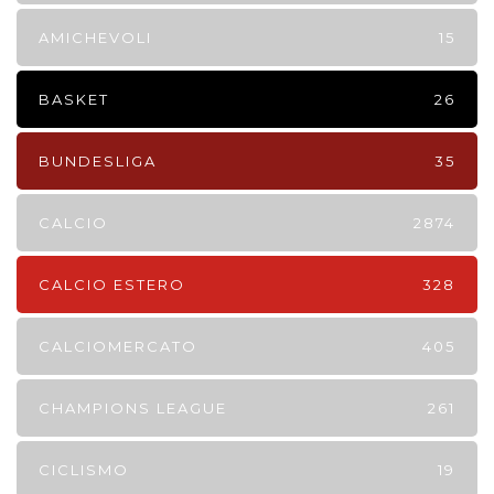
AMICHEVOLI
15
BASKET
26
BUNDESLIGA
35
CALCIO
2874
CALCIO ESTERO
328
CALCIOMERCATO
405
CHAMPIONS LEAGUE
261
CICLISMO
19