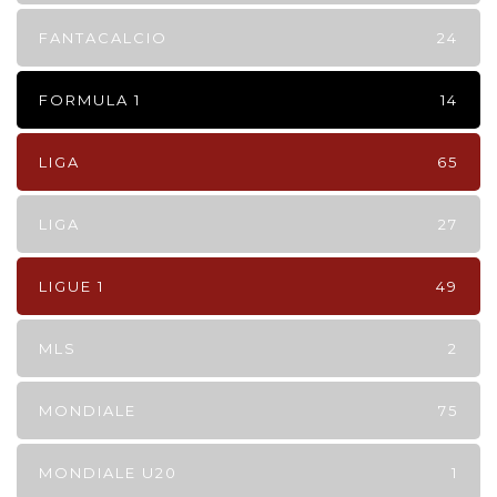
FANTACALCIO
24
FORMULA 1
14
LIGA
65
LIGA
27
LIGUE 1
49
MLS
2
MONDIALE
75
MONDIALE U20
1