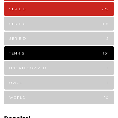
SERIE B
272
SERIE C
188
SERIE D
5
TENNIS
161
UNCATEGORIZED
1
UWCL
1
WORLD
10