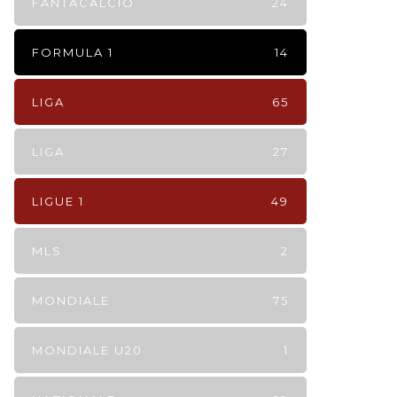
FANTACALCIO
24
FORMULA 1
14
LIGA
65
LIGA
27
LIGUE 1
49
MLS
2
MONDIALE
75
MONDIALE U20
1