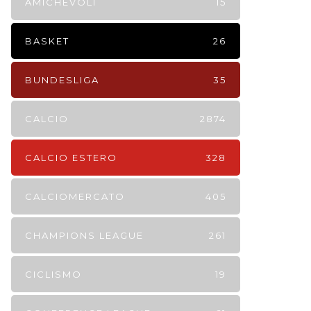
AMICHEVOLI
15
BASKET
26
BUNDESLIGA
35
CALCIO
2874
CALCIO ESTERO
328
CALCIOMERCATO
405
CHAMPIONS LEAGUE
261
CICLISMO
19