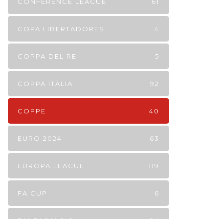
CONFERENCE LEAGUE
61
COPA LIBERTADORES
4
COPPA DEL RE
5
COPPA ITALIA
92
COPPE
40
EURO 2024
63
EUROPA LEAGUE
119
FA CUP
6