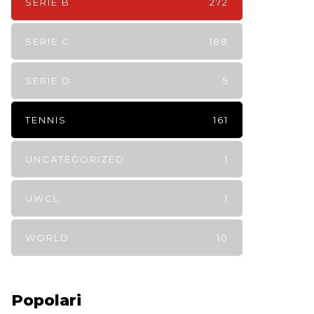
SERIE B
272
SERIE C
188
SERIE D
5
TENNIS
161
UNCATEGORIZED
1
UWCL
1
WORLD
10
Popolari