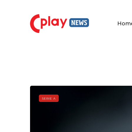
Hom
SERIE A