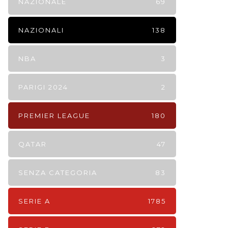
NAZIONALE
69
NAZIONALI
138
NBA
3
PARIGI 2024
2
PREMIER LEAGUE
180
QATAR
47
SENZA CATEGORIA
83
SERIE A
1785