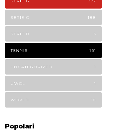
SERIE B
272
SERIE C
188
SERIE D
5
TENNIS
161
UNCATEGORIZED
1
UWCL
1
WORLD
10
Popolari