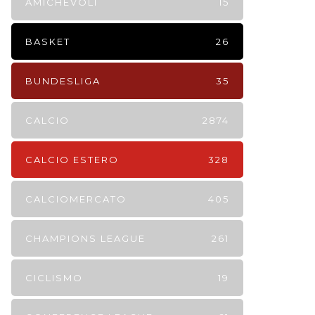
AMICHEVOLI
15
BASKET
26
BUNDESLIGA
35
CALCIO
2874
CALCIO ESTERO
328
CALCIOMERCATO
405
CHAMPIONS LEAGUE
261
CICLISMO
19