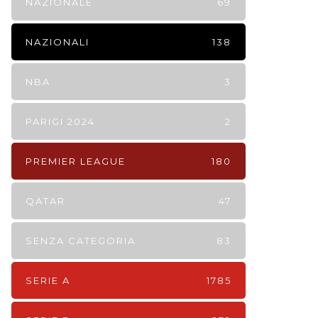
NAZIONALE
69
NAZIONALI
138
NBA
3
PARIGI 2024
2
PREMIER LEAGUE
180
QATAR
47
SENZA CATEGORIA
83
SERIE A
1785