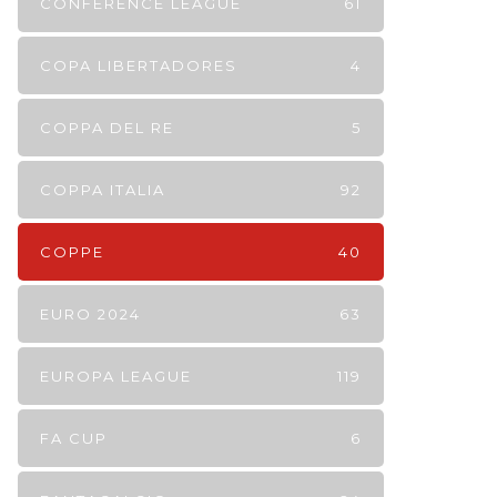
CONFERENCE LEAGUE
61
COPA LIBERTADORES
4
COPPA DEL RE
5
COPPA ITALIA
92
COPPE
40
EURO 2024
63
EUROPA LEAGUE
119
FA CUP
6