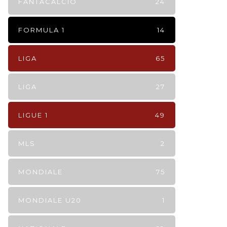
FANTACALCIO
24
FORMULA 1
14
LIGA
65
LIGA
27
LIGUE 1
49
MLS
2
MONDIALE
75
MONDIALE U20
1