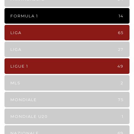
FORMULA 1
14
LIGA
65
LIGA
27
LIGUE 1
49
MLS
2
MONDIALE
75
MONDIALE U20
1
NAZIONALE
69