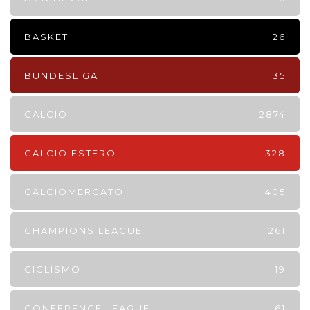
BASKET
26
BUNDESLIGA
35
CALCIO
2874
CALCIO ESTERO
328
CALCIOMERCATO
405
CHAMPIONS LEAGUE
261
CICLISMO
19
CONFERENCE LEAGUE
61