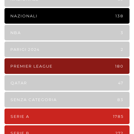
NAZIONALI
138
NBA
3
PARIGI 2024
2
PREMIER LEAGUE
180
QATAR
47
SENZA CATEGORIA
83
SERIE A
1785
SERIE B
272