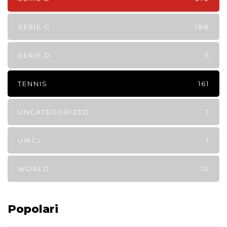
SERIE C
188
SERIE D
5
TENNIS
161
UNCATEGORIZED
1
UWCL
1
WORLD
10
Popolari