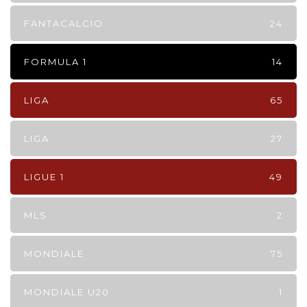
FANTACALCIO
24
FORMULA 1
14
LIGA
65
LIGA
27
LIGUE 1
49
MLS
2
MONDIALE
75
MONDIALE U20
1