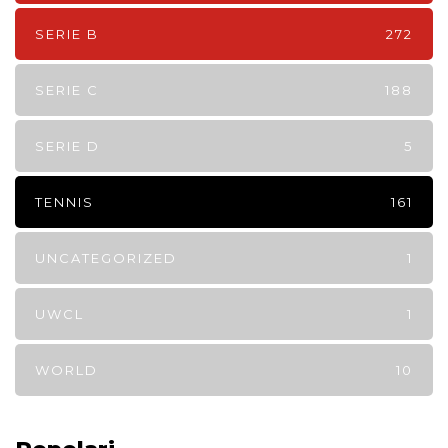
SERIE B
272
SERIE C
188
SERIE D
5
TENNIS
161
UNCATEGORIZED
1
UWCL
1
WORLD
10