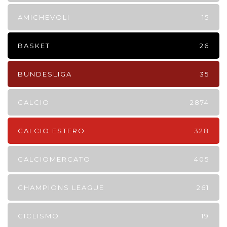
AMICHEVOLI
15
BASKET
26
BUNDESLIGA
35
CALCIO
2874
CALCIO ESTERO
328
CALCIOMERCATO
405
CHAMPIONS LEAGUE
261
CICLISMO
19