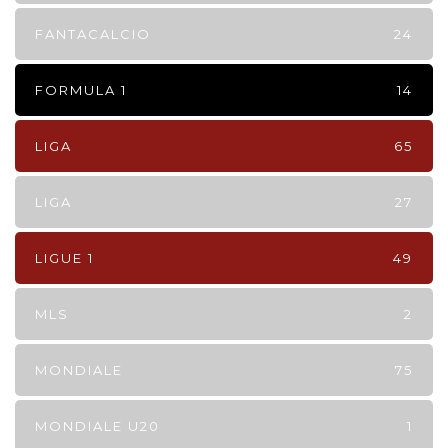
FANTACALCIO
24
FORMULA 1
14
LIGA
65
LIGA
27
LIGUE 1
49
MLS
2
MONDIALE
75
MONDIALE U20
1