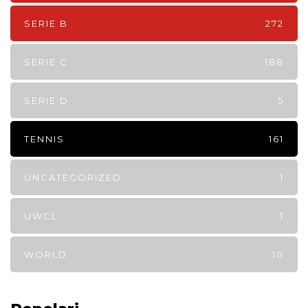
SERIE B
272
SERIE C
188
SERIE D
5
TENNIS
161
UNCATEGORIZED
1
UWCL
1
WORLD
10