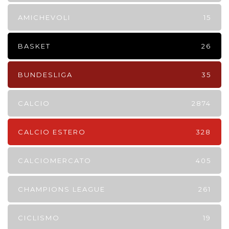
AMICHEVOLI
15
BASKET
26
BUNDESLIGA
35
CALCIO
2874
CALCIO ESTERO
328
CALCIOMERCATO
405
CHAMPIONS LEAGUE
261
CICLISMO
19