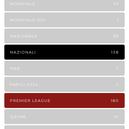
MONDIALE
75
MONDIALE U20
1
NAZIONALE
69
NAZIONALI
138
NBA
3
PARIGI 2024
2
PREMIER LEAGUE
180
QATAR
47