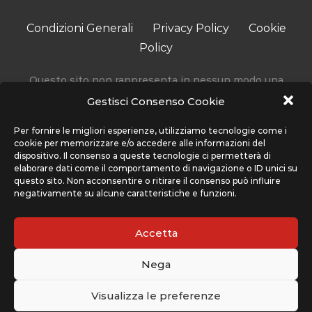
Condizioni Generali
Privacy Policy
Cookie
Policy
Questo sito non rappresenta in nessun modo una
testata giornalistica in quanto viene aggiornato senza
Gestisci Consenso Cookie
alcuna periodicità.
Accedendo, usando o navigando sul nostro sito stai
Per fornire le migliori esperienze, utilizziamo tecnologie come i
cookie per memorizzare e/o accedere alle informazioni del
accettando l’utilizzo di determinati cookie per migliorare
dispositivo. Il consenso a queste tecnologie ci permetterà di
la tua esperienza. Sport Network non utilizza cookie che
elaborare dati come il comportamento di navigazione o ID unici su
interferiscono con la tua privacy, ma solo quelli che
questo sito. Non acconsentire o ritirare il consenso può influire
negativamente su alcune caratteristiche e funzioni.
migliorano l’uso del nostro sito, ti preghiamo di far
riferimento alla sezione Condizioni Generali e Privacy
Policy per maggiori informazioni su come usiamo i cookie
Accetta
e come cancellarli nel caso lo desiderassi.
Nega
Il sito www.cplaynews.it è gestito da Sport Network srl,
con sede legale a Piazza Indipendenza 11/B - 00185 Roma
Visualizza le preferenze
(RM)