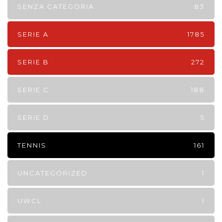
SENZA CATEGORIA
83
SERIE A
1785
SERIE B
272
SERIE C
188
SERIE D
5
TENNIS
161
UNCATEGORIZED
1
UWCL
1