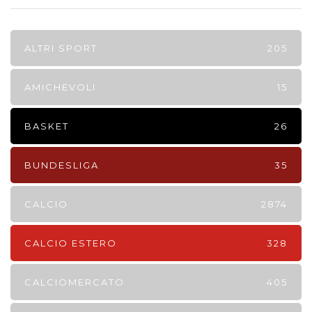
ALTRI SPORT
205
AMICHEVOLI
15
BASKET
26
BUNDESLIGA
35
CALCIO
2874
CALCIO ESTERO
328
CALCIOMERCATO
405