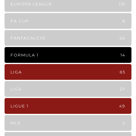
EUROPA LEAGUE
119
FA CUP
6
FANTACALCIO
24
FORMULA 1
14
LIGA
65
LIGA
27
LIGUE 1
49
MLS
2