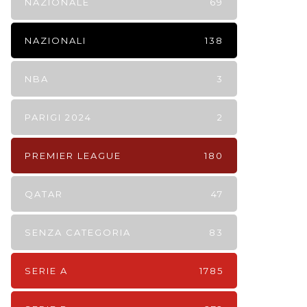
NAZIONALE
69
NAZIONALI
138
NBA
3
PARIGI 2024
2
PREMIER LEAGUE
180
QATAR
47
SENZA CATEGORIA
83
SERIE A
1785