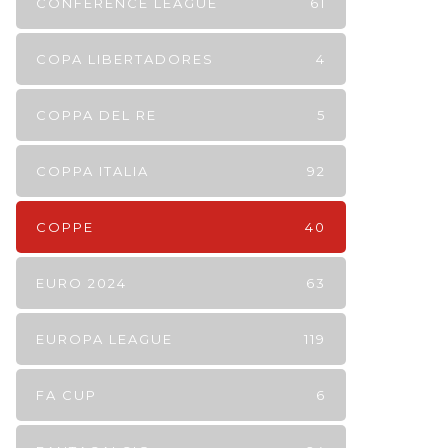
CONFERENCE LEAGUE
61
COPA LIBERTADORES
4
COPPA DEL RE
5
COPPA ITALIA
92
COPPE
40
EURO 2024
63
EUROPA LEAGUE
119
FA CUP
6