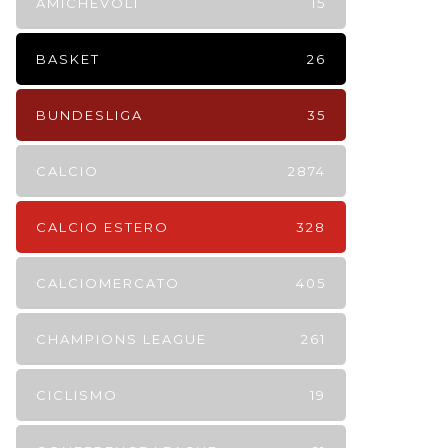
AMICHEVOLI
15
BASKET
26
BUNDESLIGA
35
CALCIO
2874
CALCIO ESTERO
328
CALCIOMERCATO
405
CHAMPIONS LEAGUE
261
CICLISMO
19