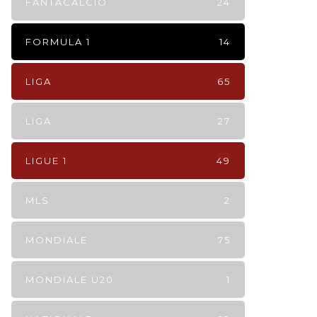
FANTACALCIO
24
FORMULA 1
14
LIGA
65
LIGA
27
LIGUE 1
49
MLS
2
MONDIALE
75
MONDIALE U20
1