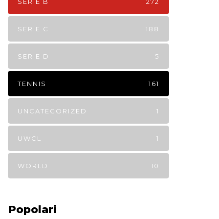
SERIE B
272
SERIE C
188
SERIE D
5
TENNIS
161
UNCATEGORIZED
1
UWCL
1
WORLD
10
Popolari