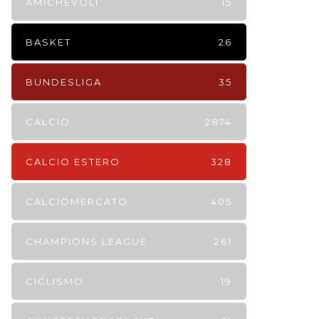
AMICHEVOLI
15
BASKET
26
BUNDESLIGA
35
CALCIO
2874
CALCIO ESTERO
328
CALCIOMERCATO
405
CHAMPIONS LEAGUE
261
CICLISMO
19