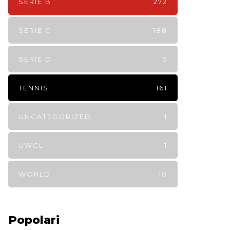
SERIE B
272
SERIE C
188
SERIE D
5
TENNIS
161
UNCATEGORIZED
1
UWCL
1
WORLD
10
Popolari