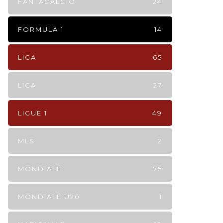
FANTACALCIO
24
FORMULA 1
14
LIGA
65
LIGA
27
LIGUE 1
49
MLS
2
MONDIALE
75
MONDIALE U20
1