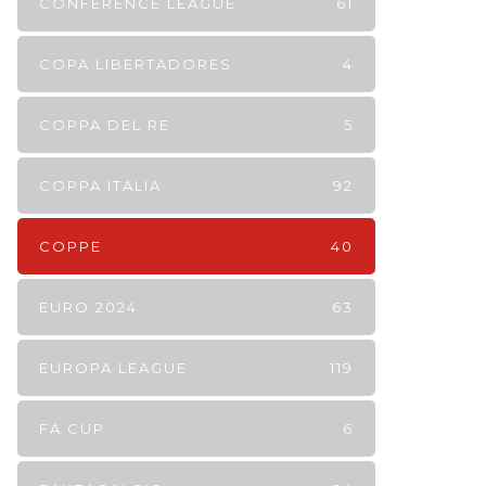
CONFERENCE LEAGUE
61
COPA LIBERTADORES
4
COPPA DEL RE
5
COPPA ITALIA
92
COPPE
40
EURO 2024
63
EUROPA LEAGUE
119
FA CUP
6