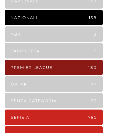
NAZIONALE
69
NAZIONALI
138
NBA
3
PARIGI 2024
2
PREMIER LEAGUE
180
QATAR
47
SENZA CATEGORIA
83
SERIE A
1785