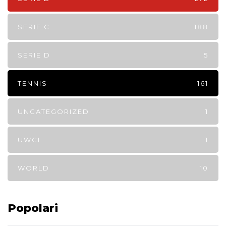
SERIE C
188
SERIE D
5
TENNIS
161
UNCATEGORIZED
1
UWCL
1
WORLD
10
Popolari