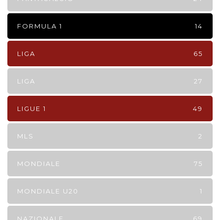
FORMULA 1
14
LIGA
65
LIGA
27
LIGUE 1
49
MLS
2
MONDIALE
75
MONDIALE U20
1
NAZIONALE
69