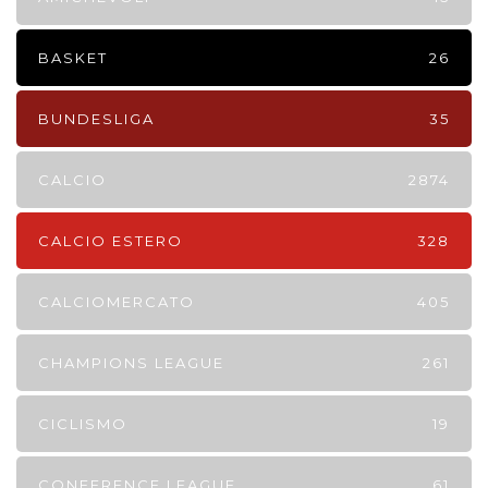
BASKET
26
BUNDESLIGA
35
CALCIO
2874
CALCIO ESTERO
328
CALCIOMERCATO
405
CHAMPIONS LEAGUE
261
CICLISMO
19
CONFERENCE LEAGUE
61