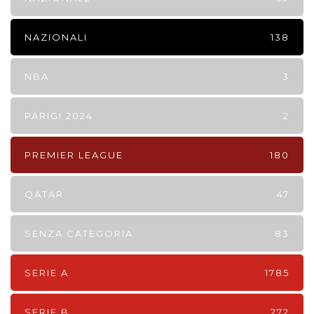
NAZIONALI
138
NBA
3
PARIGI 2024
2
PREMIER LEAGUE
180
QATAR
47
SENZA CATEGORIA
83
SERIE A
1785
SERIE B
272