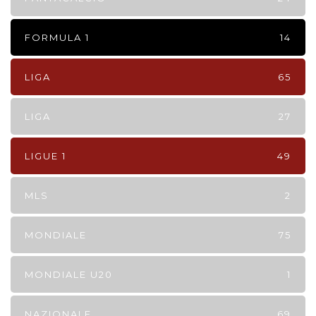
FORMULA 1
14
LIGA
65
LIGA
27
LIGUE 1
49
MLS
2
MONDIALE
75
MONDIALE U20
1
NAZIONALE
69