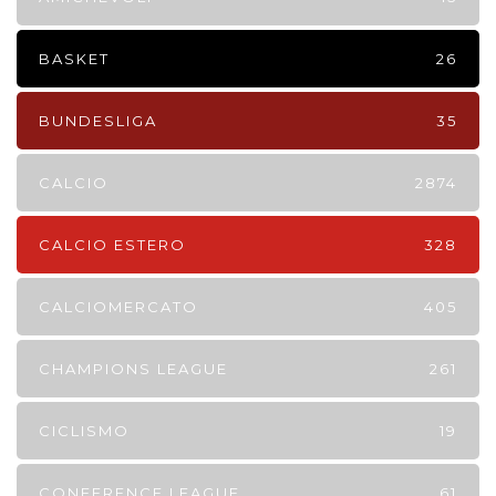
BASKET
26
BUNDESLIGA
35
CALCIO
2874
CALCIO ESTERO
328
CALCIOMERCATO
405
CHAMPIONS LEAGUE
261
CICLISMO
19
CONFERENCE LEAGUE
61