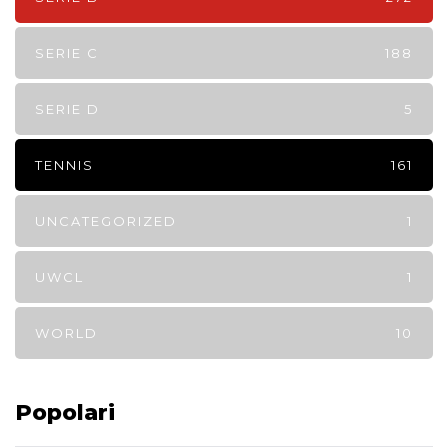
SERIE C
188
SERIE D
5
TENNIS
161
UNCATEGORIZED
1
UWCL
1
WORLD
10
Popolari