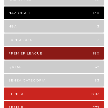
NAZIONALI
138
NBA
3
PARIGI 2024
2
PREMIER LEAGUE
180
QATAR
47
SENZA CATEGORIA
83
SERIE A
1785
SERIE B
272