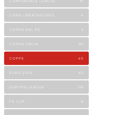
CONFERENCE LEAGUE
61
COPA LIBERTADORES
4
COPPA DEL RE
5
COPPA ITALIA
92
COPPE
40
EURO 2024
63
EUROPA LEAGUE
119
FA CUP
6