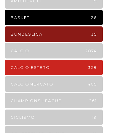
AMICHEVOLI
15
BASKET
26
BUNDESLIGA
35
CALCIO
2874
CALCIO ESTERO
328
CALCIOMERCATO
405
CHAMPIONS LEAGUE
261
CICLISMO
19