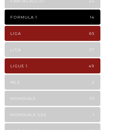
FANTACALCIO
24
FORMULA 1
14
LIGA
65
LIGA
27
LIGUE 1
49
MLS
2
MONDIALE
75
MONDIALE U20
1