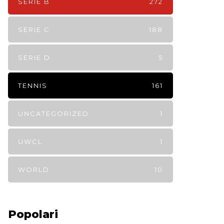
SERIE B
272
SERIE C
188
SERIE D
5
TENNIS
161
UNCATEGORIZED
1
UWCL
1
WORLD
10
Popolari