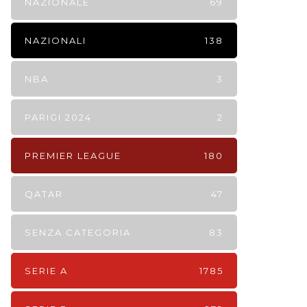
NAZIONALE
69
NAZIONALI
138
NBA
3
PARIGI 2024
2
PREMIER LEAGUE
180
QATAR
47
SENZA CATEGORIA
83
SERIE A
1785