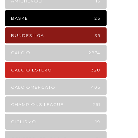
AMICHEVOLI
15
BASKET
26
BUNDESLIGA
35
CALCIO
2874
CALCIO ESTERO
328
CALCIOMERCATO
405
CHAMPIONS LEAGUE
261
CICLISMO
19