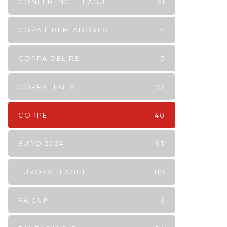
CONFERENCE LEAGUE
61
COPA LIBERTADORES
4
COPPA DEL RE
5
COPPA ITALIA
92
COPPE
40
EURO 2024
63
EUROPA LEAGUE
119
FA CUP
6