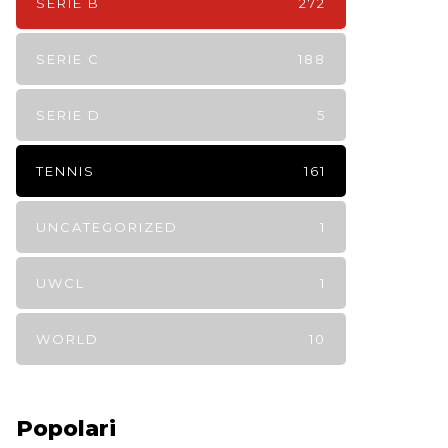
SERIE B
272
SERIE C
188
SERIE D
5
TENNIS
161
UNCATEGORIZED
1
UWCL
1
WORLD
10
Popolari