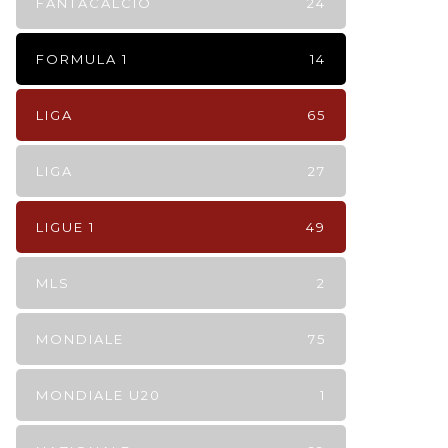
FANTACALCIO
24
FORMULA 1
14
LIGA
65
LIGA
27
LIGUE 1
49
MLS
2
MONDIALE
75
MONDIALE U20
1