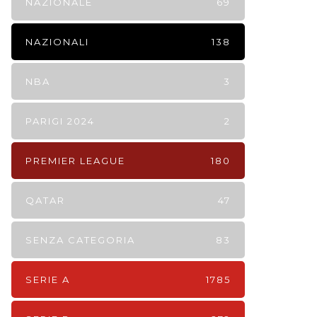
NAZIONALE
69
NAZIONALI
138
NBA
3
PARIGI 2024
2
PREMIER LEAGUE
180
QATAR
47
SENZA CATEGORIA
83
SERIE A
1785