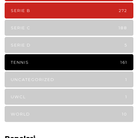
SERIE B
272
SERIE C
188
SERIE D
5
TENNIS
161
UNCATEGORIZED
1
UWCL
1
WORLD
10