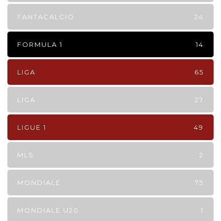
FANTACALCIO
24
FORMULA 1
14
LIGA
65
LIGA
27
LIGUE 1
49
MLS
2
MONDIALE
75
MONDIALE U20
1