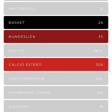
AMICHEVOLI
15
BASKET
26
BUNDESLIGA
35
CALCIO
2874
CALCIO ESTERO
328
CALCIOMERCATO
405
CHAMPIONS LEAGUE
261
CICLISMO
19