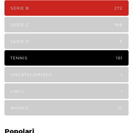
SERIE B
272
SERIE C
188
SERIE D
5
TENNIS
161
UNCATEGORIZED
1
UWCL
1
WORLD
10
Popolari