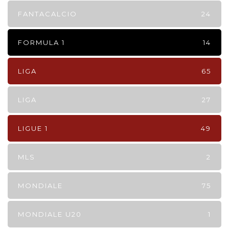
FANTACALCIO
24
FORMULA 1
14
LIGA
65
LIGA
27
LIGUE 1
49
MLS
2
MONDIALE
75
MONDIALE U20
1