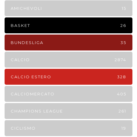
AMICHEVOLI
15
BASKET
26
BUNDESLIGA
35
CALCIO
2874
CALCIO ESTERO
328
CALCIOMERCATO
405
CHAMPIONS LEAGUE
261
CICLISMO
19