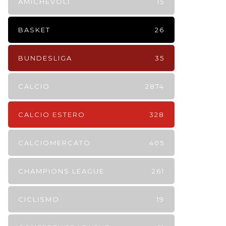
AMICHEVOLI
15
BASKET
26
BUNDESLIGA
35
CALCIO
2874
CALCIO ESTERO
328
CALCIOMERCATO
405
CHAMPIONS LEAGUE
261
CICLISMO
19