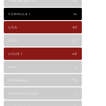
FANTACALCIO
24
FORMULA 1
14
LIGA
65
LIGA
27
LIGUE 1
49
MLS
2
MONDIALE
75
MONDIALE U20
1