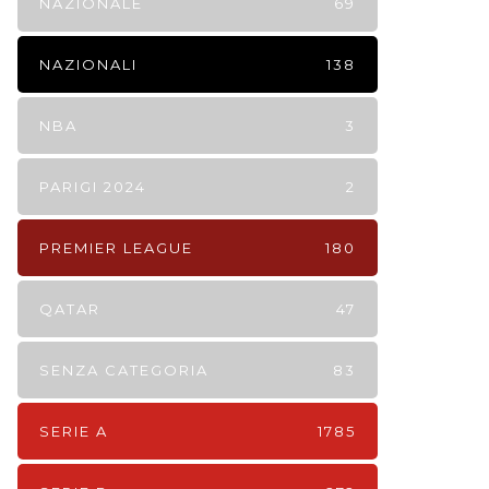
NAZIONALE
69
NAZIONALI
138
NBA
3
PARIGI 2024
2
PREMIER LEAGUE
180
QATAR
47
SENZA CATEGORIA
83
SERIE A
1785