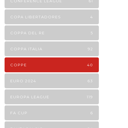
CONFERENCE LEAGUE
61
COPA LIBERTADORES
4
COPPA DEL RE
5
COPPA ITALIA
92
COPPE
40
EURO 2024
63
EUROPA LEAGUE
119
FA CUP
6