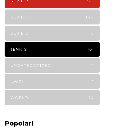
SERIE B
272
SERIE C
188
SERIE D
5
TENNIS
161
UNCATEGORIZED
1
UWCL
1
WORLD
10
Popolari