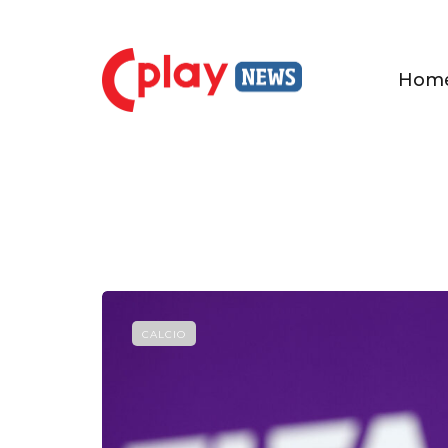
Hom
CALCIO