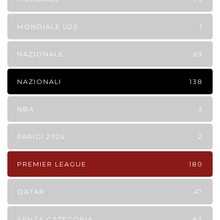
MONDIALE U20
1
NAZIONALE
69
NAZIONALI
138
NBA
3
PARIGI 2024
2
PREMIER LEAGUE
180
QATAR
47
SENZA CATEGORIA
83