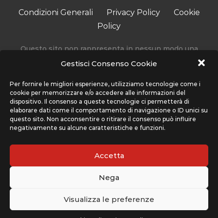
Condizioni Generali
Privacy Policy
Cookie
Policy
Questo sito non rappresenta in nessun modo una
testata giornalistica in quanto viene aggiornato senza
Gestisci Consenso Cookie
alcuna periodicità.
Accedendo, usando o navigando sul nostro sito stai
Per fornire le migliori esperienze, utilizziamo tecnologie come i
cookie per memorizzare e/o accedere alle informazioni del
accettando l’utilizzo di determinati cookie per migliorare
dispositivo. Il consenso a queste tecnologie ci permetterà di
la tua esperienza. Sport Network non utilizza cookie che
elaborare dati come il comportamento di navigazione o ID unici su
interferiscono con la tua privacy, ma solo quelli che
questo sito. Non acconsentire o ritirare il consenso può influire
negativamente su alcune caratteristiche e funzioni.
migliorano l’uso del nostro sito, ti preghiamo di far
riferimento alla sezione Condizioni Generali e Privacy
Policy per maggiori informazioni su come usiamo i cookie
Accetta
e come cancellarli nel caso lo desiderassi.
Nega
Il sito www.cplaynews.it è gestito da Sport Network srl,
con sede legale a Piazza Indipendenza 11/B - 00185 Roma
Visualizza le preferenze
(RM)
© 2022