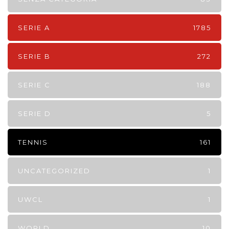
SERIE A
1785
SERIE B
272
SERIE C
188
SERIE D
5
TENNIS
161
UNCATEGORIZED
1
UWCL
1
WORLD
10