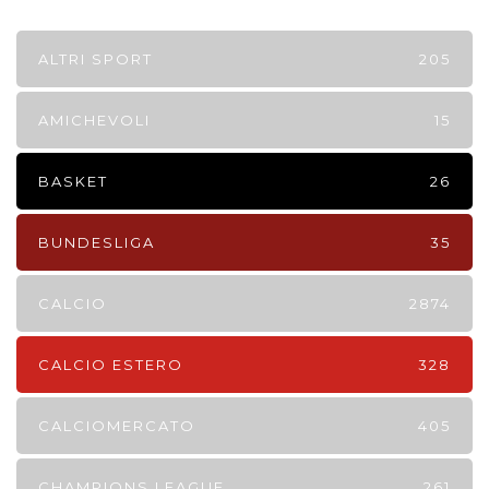
ALTRI SPORT
205
AMICHEVOLI
15
BASKET
26
BUNDESLIGA
35
CALCIO
2874
CALCIO ESTERO
328
CALCIOMERCATO
405
CHAMPIONS LEAGUE
261