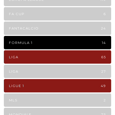
FA CUP
6
FANTACALCIO
24
FORMULA 1
14
LIGA
65
LIGA
27
LIGUE 1
49
MLS
2
MONDIALE
75