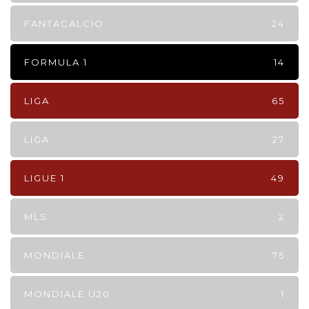
FANTACALCIO
24
FORMULA 1
14
LIGA
65
LIGA
27
LIGUE 1
49
MLS
2
MONDIALE
75
MONDIALE U20
1