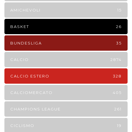
AMICHEVOLI
15
BASKET
26
BUNDESLIGA
35
CALCIO
2874
CALCIO ESTERO
328
CALCIOMERCATO
405
CHAMPIONS LEAGUE
261
CICLISMO
19