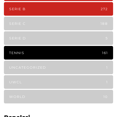
SERIE B
272
SERIE C
188
SERIE D
5
TENNIS
161
UNCATEGORIZED
1
UWCL
1
WORLD
10